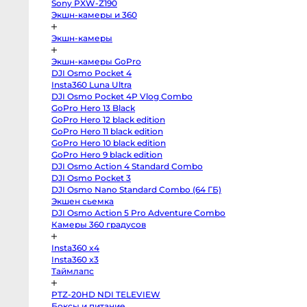
Sony PXW-Z190
X-
M5
Экшн-камеры и 360
Panasonic
Lumix
Экшн-камеры
S5
II
X
Экшн-камеры GoPro
Зеркальные
камеры
DJI Osmo Pocket 4
Insta360 Luna Ultra
Hasselblad
DJI Osmo Pocket 4P Vlog Combo
H3DII-
39
GoPro Hero 13 Black
Canon
GoPro Hero 12 black edition
6D
Mark
GoPro Hero 11 black edition
II
GoPro Hero 10 black edition
Canon
90D
GoPro Hero 9 black edition
Canon
DJI Osmo Action 4 Standard Combo
5D
DJI Osmo Pocket 3
Mark
III
DJI Osmo Nano Standard Combo (64 ГБ)
Canon
Экшен сьемка
6D
Canon
DJI Osmo Action 5 Pro Adventure Combo
650D
Камеры 360 градусов
Nikon
D850
Nikon
Insta360 x4
D800
Insta360 x3
Nikon
D750
Таймлапс
Canon
5D
Mark
PTZ-20HD NDI TELEVIEW
IV
Боксы и питание