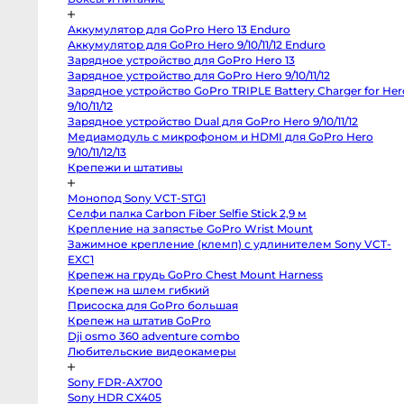
Профессиональные
видео
и
Аккумулятор для GoPro Hero 13 Enduro
кинокамеры
Аккумулятор для GoPro Hero 9/10/11/12 Enduro
Kinefinity
Зарядное устройство для GoPro Hero 13
mavo
Зарядное устройство для GoPro Hero 9/10/11/12
mark2
Зарядное устройство GoPro TRIPLE Battery Charger for Her
lf
Blackmagic
9/10/11/12
Cinema
Зарядное устройство Dual для GoPro Hero 9/10/11/12
Camera
6K
Медиамодуль с микрофоном и HDMI для GoPro Hero
FF
9/10/11/12/13
L-
Mount
Крепежи и штативы
Blackmagic
Pocket
Монопод Sony VCT-STG1
Cinema
Camera
Селфи палка Carbon Fiber Selfie Stick 2,9 м
6K
Крепление на запястье GoPro Wrist Mount
Pro
EF
Зажимное крепление (клемп) с удлинителем Sony VCT-
Blackmagic
EXC1
Studio
Крепеж на грудь GoPro Chest Mount Harness
Camera
4K
Крепеж на шлем гибкий
Pro
Присоска для GoPro большая
G2
MFT
Крепеж на штатив GoPro
Blackmagic
Dji osmo 360 adventure combo
Pocket
Cinema
Любительские видеокамеры
Camera
6K
Sony FDR-AX700
EF
Blackmagic
Sony HDR CX405