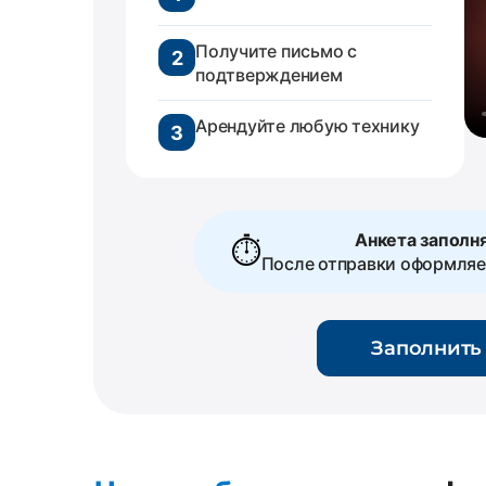
Получите письмо с
2
подтверждением
Арендуйте любую технику
3
Анкета заполня
⏱️
После отправки оформля
Заполнить