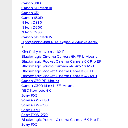
III
Canon 90D
Sony
a7
Canon 5D Mark III
IV
Canon 6D
Sony
a7R
Canon 650D
IV
Nikon D850
Sony
Nikon D800
a7C
II
Nikon D750
Sony
Canon 5D Mark IV
a6700
Sony
Профессиональные видео и кинокамеры
a6600
Sony
Kinefinity mavo mark2 lf
a7
III
Blackmagic Cinema Camera 6K FF L-Mount
Sony
Blackmagic Pocket Cinema Camera 6K Pro EF
a7S
II
Blackmagic Studio Camera 4K Pro G2 MFT
Sony
Blackmagic Pocket Cinema Camera 6K EF
ZV-
E10
Blackmagic Pocket Cinema Camera 4K MFT
II
Canon C70 RF-Mount
Sony
Canon C300 Mark II EF-Mount
Alpha
6500
RED Komodo 6K
body
Sony FX3
Sony
a6400
Sony PXW-Z150
Sony
Sony PXW-Z90
a6300
Sony FX30
Sony
a6000
Sony PXW-X70
Sony
Blackmagic Pocket Cinema Camera 6K Pro PL
ZV-
E1
Sony FX2
Fujifilm