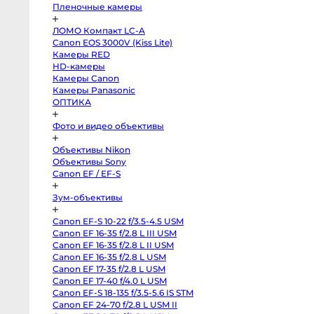
Pocket
Пленочные камеры
Cinema
Camera
4K
ЛОМО Компакт LC-A
MFT
Canon EOS 3000V (Kiss Lite)
Canon
C70
Камеры RED
RF-
HD-камеры
Mount
Canon
Камеры Canon
C300
Камеры Panasonic
Mark
II
ОПТИКА
EF-
Mount
Фото и видео объективы
RED
Komodo
6K
Объективы Nikon
Sony
FX3
Объективы Sony
Sony
Canon EF / EF-S
PXW-
Z150
Sony
Зум-объективы
PXW-
Z90
Sony
Canon EF-S 10-22 f/3.5-4.5 USM
FX30
Canon EF 16-35 f/2.8 L III USM
Sony
PXW-
Canon EF 16-35 f/2.8 L II USM
X70
Canon EF 16-35 f/2.8 L USM
Blackmagic
Canon EF 17-35 f/2.8 L USM
Pocket
Cinema
Canon EF 17-40 f/4.0 L USM
Camera
Canon EF-S 18-135 f/3.5-5.6 IS STM
6K
Pro
Canon EF 24-70 f/2.8 L USM II
PL