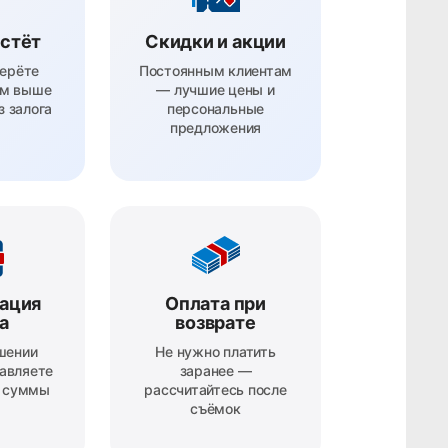
астёт
Скидки и акции
ерёте
Постоянным клиентам
ем выше
— лучшие цены и
з залога
персональные
предложения
ация
Оплата при
а
возврате
шении
Не нужно платить
авляете
заранее —
ь суммы
рассчитайтесь после
съёмок