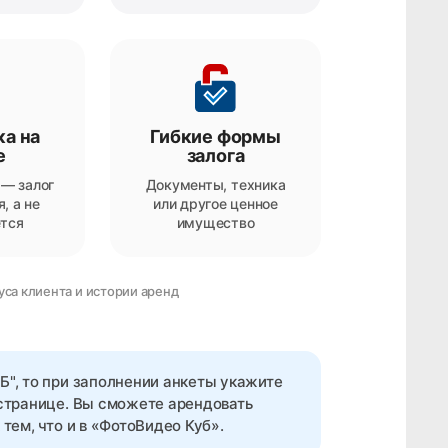
а на
Гибкие формы
е
залога
 — залог
Документы, техника
, а не
или другое ценное
тся
имущество
уса клиента и истории аренд
Б", то при заполнении анкеты укажите
 странице. Вы сможете арендовать
тем, что и в «ФотоВидео Куб».