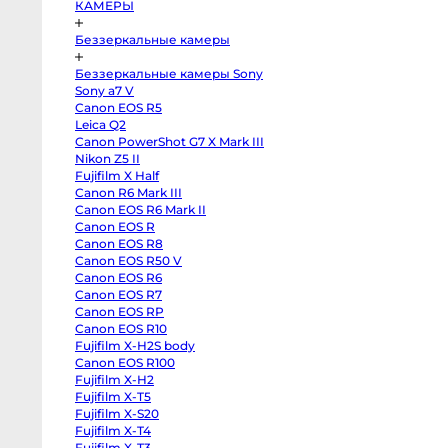
КАМЕРЫ
Half
Canon
R6
Беззеркальные камеры
Mark
III
Canon
Беззеркальные камеры Sony
EOS
Sony a7 V
R6
Mark
Canon EOS R5
II
Leica Q2
Canon
EOS
Canon PowerShot G7 X Mark III
R
Nikon Z5 II
Canon
Fujifilm X Half
EOS
R8
Canon R6 Mark III
Canon
Canon EOS R6 Mark II
EOS
R50
Canon EOS R
V
Canon EOS R8
Canon
Canon EOS R50 V
EOS
R6
Canon EOS R6
Canon
Canon EOS R7
EOS
R7
Canon EOS RP
Canon
Canon EOS R10
EOS
RP
Fujifilm X-H2S body
Canon
Canon EOS R100
EOS
Fujifilm X-H2
R10
Fujifilm
Fujifilm X-T5
X-
Fujifilm X-S20
H2S
body
Fujifilm X-T4
Canon
Fujifilm X-T3