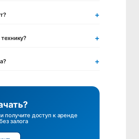
+
ит?
+
 технику?
+
га?
ачать?
и получите доступ к аренде
без залога