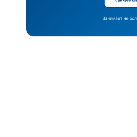
К анкете кл
Занимает не бол