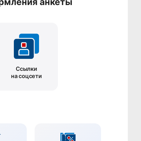
рмления анкеты
Ссылки
на соцсети