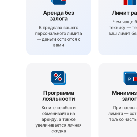
Аренда без
Лимит р
залога
Чем чаще б
В пределах вашего
технику — т
персонального лимита
ваш лимит бе
— деньги остаются с
вами
Программа
Минимиз
лояльности
залог
Копите кешбэк и
При превы
обменивайте на
лимита — ост
аренду, а также
только част
увеличивается личная
скидка