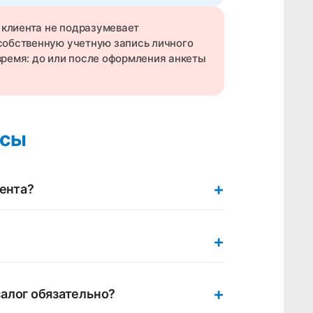
клиента не подразумевает
собственную учетную запись личного
время: до или после оформления анкеты
осы
+
иента?
+
+
алог обязательно?