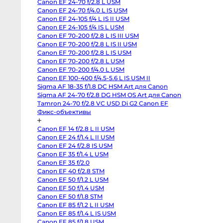
Canon EF 24-70 f/2.8 L USM
Sony
Canon EF 24-70 f/4.0 L IS USM
FX2
Sony
Canon EF 24-105 f/4 L IS II USM
PXW-
Canon EF 24-105 f/4 IS L USM
Z190
Экшн-
Canon EF 70-200 f/2.8 L IS III USM
камеры
Canon EF 70-200 f/2.8 L IS II USM
и
360
Canon EF 70-200 f/2.8 L IS USM
Canon EF 70-200 f/2.8 L USM
Экшн-
Canon EF 70-200 f/4.0 L USM
камеры
Canon EF 100-400 f/4.5-5.6 L IS USM II
Экшн-
Sigma AF 18-35 f/1.8 DC HSM Art для Canon
камеры
GoPro
Sigma AF 24-70 f/2.8 DG HSM OS Art для Canon
DJI
Tamron 24-70 f/2.8 VC USD Di G2 Canon EF
Osmo
Фикс-объективы
Pocket
4
Insta360
Canon EF 14 f/2.8 L II USM
Luna
Ultra
Canon EF 24 f/1.4 L II USM
DJI
Canon EF 24 f/2.8 IS USM
Osmo
Pocket
Canon EF 35 f/1.4 L USM
4P
Canon EF 35 f/2.0
Vlog
Canon EF 40 f/2.8 STM
Combo
GoPro
Canon EF 50 f/1.2 L USM
Hero
Canon EF 50 f/1.4 USM
13
Black
Canon EF 50 f/1.8 STM
GoPro
Canon EF 85 f/1.2 L II USM
Hero
Canon EF 85 f/1.4 L IS USM
12
black
Canon EF 85 f/1.8 USM