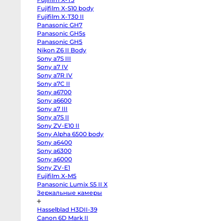
EOS
Fujifilm X-S10 body
R100
Fujifilm
Fujifilm X-T30 II
X-
Panasonic GH7
H2
Fujifilm
Panasonic GH5s
X-
Panasonic GH5
T5
Fujifilm
Nikon Z6 II Body
X-
Sony a7S III
S20
Sony a7 IV
Fujifilm
X-
Sony a7R IV
T4
Sony a7C II
Fujifilm
X-
Sony a6700
T3
Sony a6600
Fujifilm
Sony a7 III
X-
S10
Sony a7S II
body
Sony ZV-E10 II
Fujifilm
X-
Sony Alpha 6500 body
T30
Sony a6400
II
Panasonic
Sony a6300
GH7
Sony a6000
Panasonic
Sony ZV-E1
GH5s
Panasonic
Fujifilm X-M5
GH5
Panasonic Lumix S5 II X
Nikon
Z6
Зеркальные камеры
II
Body
Hasselblad H3DII-39
Sony
a7S
Canon 6D Mark II