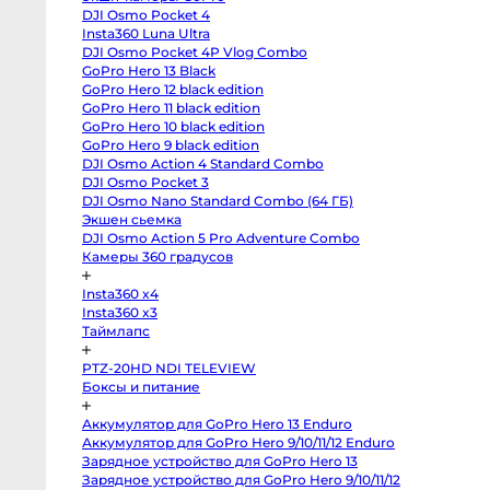
Профессиональные
DJI Osmo Pocket 4
видео
и
Insta360 Luna Ultra
кинокамеры
DJI Osmo Pocket 4P Vlog Combo
GoPro Hero 13 Black
Kinefinity
mavo
GoPro Hero 12 black edition
mark2
GoPro Hero 11 black edition
lf
Blackmagic
GoPro Hero 10 black edition
Cinema
GoPro Hero 9 black edition
Camera
6K
DJI Osmo Action 4 Standard Combo
FF
DJI Osmo Pocket 3
L-
DJI Osmo Nano Standard Combo (64 ГБ)
Mount
Blackmagic
Экшен сьемка
Pocket
DJI Osmo Action 5 Pro Adventure Combo
Cinema
Camera
Камеры 360 градусов
6K
Pro
Insta360 x4
EF
Blackmagic
Insta360 x3
Studio
Таймлапс
Camera
4K
Pro
PTZ-20HD NDI TELEVIEW
G2
MFT
Боксы и питание
Blackmagic
Pocket
Аккумулятор для GoPro Hero 13 Enduro
Cinema
Camera
Аккумулятор для GoPro Hero 9/10/11/12 Enduro
6K
Зарядное устройство для GoPro Hero 13
EF
Blackmagic
Зарядное устройство для GoPro Hero 9/10/11/12