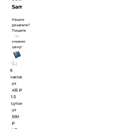
Samsung
Portable
Нашли
SSD T5
дешевле?
Пишите
500 Gb
—
снизим
цену!
6
часов
от
415 ₽
1-3
суток
от
590
₽