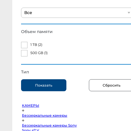
Half
Canon
R6
Все
Mark
III
Canon
EOS
R6
Mark
Объем памяти
II
Canon
EOS
1 TB (
2
)
R
Canon
EOS
500 GB (
1
)
R8
Canon
EOS
R50
V
Тип
Canon
EOS
R6
Canon
EOS
R7
Canon
EOS
RP
Canon
КАМЕРЫ
EOS
R10
Fujifilm
Беззеркальные камеры
X-
H2S
Беззеркальные камеры Sony
body
Canon
Sony a7 V