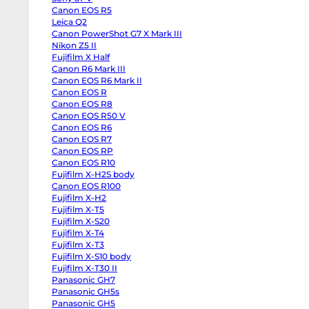
EOS
Canon EOS R5
R100
Fujifilm
Leica Q2
X-
Canon PowerShot G7 X Mark III
H2
Fujifilm
Nikon Z5 II
X-
Fujifilm X Half
T5
Canon R6 Mark III
Fujifilm
X-
Canon EOS R6 Mark II
S20
Canon EOS R
Fujifilm
X-
Canon EOS R8
T4
Canon EOS R50 V
Fujifilm
Canon EOS R6
X-
T3
Canon EOS R7
Fujifilm
Canon EOS RP
X-
S10
Canon EOS R10
body
Fujifilm X-H2S body
Fujifilm
X-
Canon EOS R100
T30
Fujifilm X-H2
II
Fujifilm X-T5
Panasonic
GH7
Fujifilm X-S20
Panasonic
Fujifilm X-T4
GH5s
Panasonic
Fujifilm X-T3
GH5
Fujifilm X-S10 body
Nikon
Fujifilm X-T30 II
Z6
II
Panasonic GH7
Body
Panasonic GH5s
Sony
a7S
Panasonic GH5