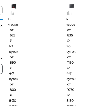
7KE512
Portable
512GB
SSD T7
(SATA III)
2TB
6
6
часов
часов
от
от
625
835
₽
₽
1-3
1-3
суток
суток
от
от
890
1190
₽
₽
4-7
4-7
суток
суток
от
от
800
1070
₽
₽
8-30
8-30