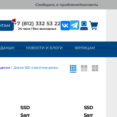
сообщить о проблеме
контакты
+7 (812) 332 53 22
НТАМ
24 часа / без выходных
ОДАКШН
НОВОСТИ И БЛОГИ
ЮРЛИЦАМ
ски
/
Диски SSD и жесткие диски
SSD
SSD
Samsung
Samsung