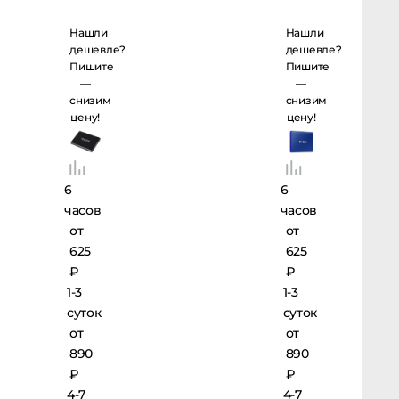
Portable
Portable
Нашли
Нашли
SSD T5
SSD T7
дешевле?
дешевле?
Пишите
Пишите
1TB
1TB
—
—
снизим
снизим
цену!
цену!
6
6
часов
часов
от
от
625
625
₽
₽
1-3
1-3
суток
суток
от
от
890
890
₽
₽
4-7
4-7