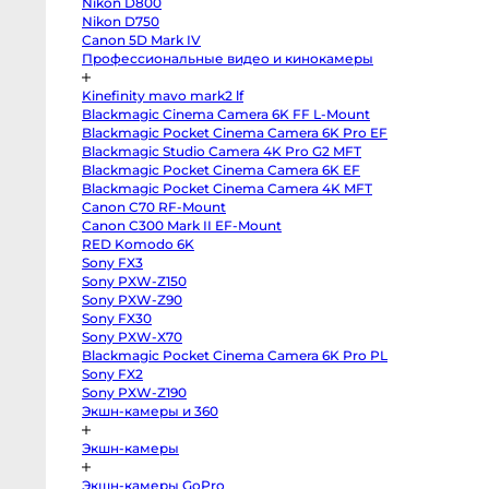
Nikon D800
X-
Nikon D750
M5
Panasonic
Canon 5D Mark IV
Lumix
Профессиональные видео и кинокамеры
S5
II
X
Kinefinity mavo mark2 lf
Зеркальные
Blackmagic Cinema Camera 6K FF L-Mount
камеры
Blackmagic Pocket Cinema Camera 6K Pro EF
Hasselblad
Blackmagic Studio Camera 4K Pro G2 MFT
H3DII-
39
Blackmagic Pocket Cinema Camera 6K EF
Canon
Blackmagic Pocket Cinema Camera 4K MFT
6D
Mark
Canon C70 RF-Mount
II
Canon C300 Mark II EF-Mount
Canon
RED Komodo 6K
90D
Canon
Sony FX3
5D
Sony PXW-Z150
Mark
III
Sony PXW-Z90
Canon
Sony FX30
6D
Sony PXW-X70
Canon
650D
Blackmagic Pocket Cinema Camera 6K Pro PL
Nikon
Sony FX2
D850
Nikon
Sony PXW-Z190
D800
Экшн-камеры и 360
Nikon
D750
Canon
Экшн-камеры
5D
Mark
IV
Экшн-камеры GoPro