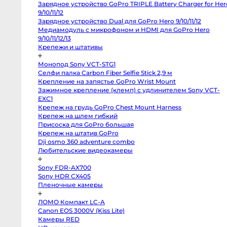
Pocket
Зарядное устройство GoPro TRIPLE Battery Charger for
Cinema
Hero 9/10/11/12
Camera
4K
Зарядное устройство Dual для GoPro Hero 9/10/11/12
MFT
Медиамодуль с микрофоном и HDMI для GoPro Hero
Canon
C70
9/10/11/12/13
RF-
Крепежи и штативы
Mount
Canon
C300
Монопод Sony VCT-STG1
Mark
Селфи палка Carbon Fiber Selfie Stick 2,9 м
II
EF-
Крепление на запястье GoPro Wrist Mount
Mount
Зажимное крепление (клемп) с удлинителем Sony VCT-
RED
Komodo
EXC1
6K
Крепеж на грудь GoPro Chest Mount Harness
Sony
Крепеж на шлем гибкий
FX3
Sony
Присоска для GoPro большая
PXW-
Крепеж на штатив GoPro
Z150
Sony
Dji osmo 360 adventure combo
PXW-
Любительские видеокамеры
Z90
Sony
FX30
Sony FDR-AX700
Sony
Sony HDR CX405
PXW-
X70
Пленочные камеры
Blackmagic
Pocket
Cinema
ЛОМО Компакт LC-A
Camera
Canon EOS 3000V (Kiss Lite)
6K
Камеры RED
Pro
PL