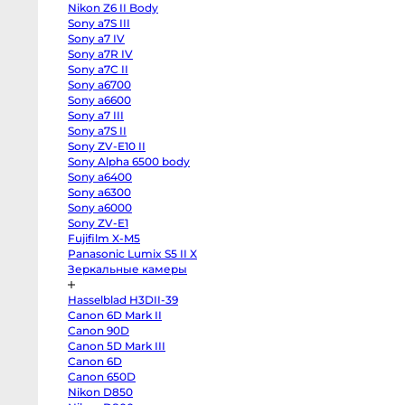
III
Nikon Z6 II Body
Sony
a7
Sony a7S III
IV
Sony a7 IV
Sony
Sony a7R IV
a7R
IV
Sony a7C II
Sony
Sony a6700
a7C
II
Sony a6600
Sony
Sony a7 III
a6700
Sony a7S II
Sony
a6600
Sony ZV-E10 II
Sony
Sony Alpha 6500 body
a7
III
Sony a6400
Sony
Sony a6300
a7S
II
Sony a6000
Sony
Sony ZV-E1
ZV-
Fujifilm X-M5
E10
II
Panasonic Lumix S5 II X
Sony
Зеркальные камеры
Alpha
6500
body
Hasselblad H3DII-39
Sony
Canon 6D Mark II
a6400
Sony
Canon 90D
a6300
Canon 5D Mark III
Sony
a6000
Canon 6D
Sony
Canon 650D
ZV-
E1
Nikon D850
Fujifilm