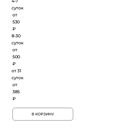
4-7
суток
от
530
₽
8-30
суток
от
500
₽
от 31
суток
от
385
₽
В КОРЗИНУ