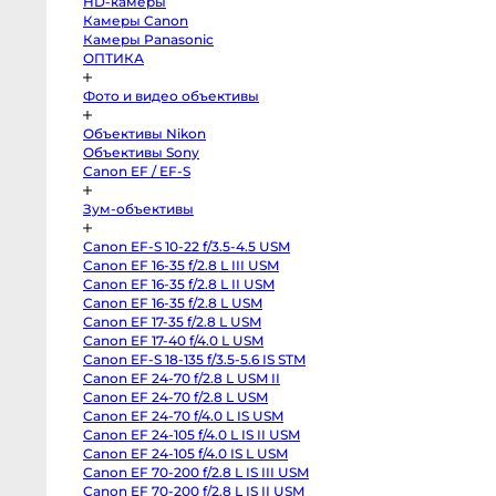
HD-камеры
Sony
Камеры Canon
FX2
Sony
Камеры Panasonic
PXW-
ОПТИКА
Z190
Экшн-
камеры
Фото и видео объективы
и
360
Объективы Nikon
Экшн-
Объективы Sony
камеры
Canon EF / EF-S
Экшн-
камеры
Зум-объективы
GoPro
DJI
Osmo
Canon EF-S 10-22 f/3.5-4.5 USM
Pocket
4
Canon EF 16-35 f/2.8 L III USM
Insta360
Canon EF 16-35 f/2.8 L II USM
Luna
Ultra
Canon EF 16-35 f/2.8 L USM
DJI
Canon EF 17-35 f/2.8 L USM
Osmo
Canon EF 17-40 f/4.0 L USM
Pocket
4P
Canon EF-S 18-135 f/3.5-5.6 IS STM
Vlog
Canon EF 24-70 f/2.8 L USM II
Combo
GoPro
Canon EF 24-70 f/2.8 L USM
Hero
Canon EF 24-70 f/4.0 L IS USM
13
Canon EF 24-105 f/4.0 L IS II USM
Black
GoPro
Canon EF 24-105 f/4.0 IS L USM
Hero
Canon EF 70-200 f/2.8 L IS III USM
12
black
Canon EF 70-200 f/2.8 L IS II USM