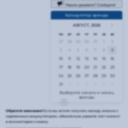
Нашли дешевле? Сообщите!
Калькулятор аренды
АВГУСТ,
2026
ПН
ВТ
СР
ЧТ
ПТ
СБ
ВС
27
28
29
30
31
1
2
3
4
5
6
7
8
9
10
11
12
13
14
15
16
17
18
19
20
21
22
23
24
25
26
27
28
29
30
31
1
2
3
4
5
6
Обратите внимание!
Если вы хотите получить камеру именно с
заряженным аккумулятором, обязательно укажите этот момент
в комментарии к заказу.