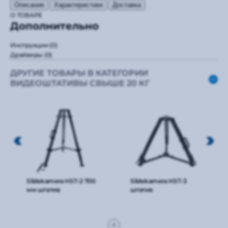
Описание
Характеристики
Доставка
О ТОВАРЕ
Дополнительно
Инструкции
(0)
Драйверы
(0)
ДРУГИЕ ТОВАРЫ В КАТЕГОРИИ
ВИДЕОШТАТИВЫ СВЫШЕ 20 КГ
Slidekamera HST-2 700
Slidekamera HST-3
мм штатив
штатив