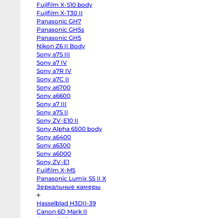
III
Fujifilm X-S10 body
Sony
a7
Fujifilm X-T30 II
IV
Panasonic GH7
Sony
Panasonic GH5s
a7R
IV
Panasonic GH5
Sony
Nikon Z6 II Body
a7C
II
Sony a7S III
Sony
Sony a7 IV
a6700
Sony
Sony a7R IV
a6600
Sony a7C II
Sony
Sony a6700
a7
III
Sony a6600
Sony
Sony a7 III
a7S
II
Sony a7S II
Sony
Sony ZV-E10 II
ZV-
Sony Alpha 6500 body
E10
II
Sony a6400
Sony
Sony a6300
Alpha
6500
Sony a6000
body
Sony ZV-E1
Sony
a6400
Fujifilm X-M5
Sony
Panasonic Lumix S5 II X
a6300
Зеркальные камеры
Sony
a6000
Sony
Hasselblad H3DII-39
ZV-
E1
Canon 6D Mark II
Fujifilm