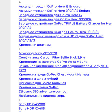
Pocket
Cinema
Camera
Аккумулятор для GoPro Hero 13 Enduro
4K
Аккумулятор для GoPro Hero 9/10/11/12 Enduro
MFT
Зарядное устройство для GoPro Hero 13
Canon
C70
Зарядное устройство для GoPro Hero 9/10/11/12
RF-
Зарядное устройство GoPro TRIPLE Battery Charger for
Mount
Canon
Hero 9/10/11/12
C300
Зарядное устройство Dual для GoPro Hero 9/10/11/12
Mark
Медиамодуль с микрофоном и HDMI для GoPro Hero
II
EF-
9/10/11/12/13
Mount
Крепежи и штативы
RED
Komodo
6K
Монопод Sony VCT-STG1
Sony
FX3
Селфи палка Carbon Fiber Selfie Stick 2,9 м
Sony
Крепление на запястье GoPro Wrist Mount
PXW-
Зажимное крепление (клемп) с удлинителем Sony VCT-
Z150
Sony
EXC1
PXW-
Крепеж на грудь GoPro Chest Mount Harness
Z90
Sony
Крепеж на шлем гибкий
FX30
Присоска для GoPro большая
Sony
Крепеж на штатив GoPro
PXW-
X70
Dji osmo 360 adventure combo
Blackmagic
Любительские видеокамеры
Pocket
Cinema
Camera
Sony FDR-AX700
6K
Pro
Sony HDR CX405
PL