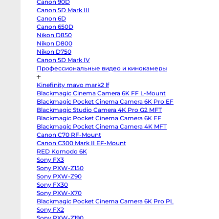
Canon 90D
X-
Canon 5D Mark III
M5
Panasonic
Canon 6D
Lumix
Canon 650D
S5
II
Nikon D850
X
Nikon D800
Зеркальные
камеры
Nikon D750
Canon 5D Mark IV
Hasselblad
Профессиональные видео и кинокамеры
H3DII-
39
Canon
Kinefinity mavo mark2 lf
6D
Mark
Blackmagic Cinema Camera 6K FF L-Mount
II
Blackmagic Pocket Cinema Camera 6K Pro EF
Canon
Blackmagic Studio Camera 4K Pro G2 MFT
90D
Canon
Blackmagic Pocket Cinema Camera 6K EF
5D
Blackmagic Pocket Cinema Camera 4K MFT
Mark
III
Canon C70 RF-Mount
Canon
Canon C300 Mark II EF-Mount
6D
Canon
RED Komodo 6K
650D
Sony FX3
Nikon
Sony PXW-Z150
D850
Nikon
Sony PXW-Z90
D800
Sony FX30
Nikon
D750
Sony PXW-X70
Canon
Blackmagic Pocket Cinema Camera 6K Pro PL
5D
Sony FX2
Mark
IV
Sony PXW-Z190