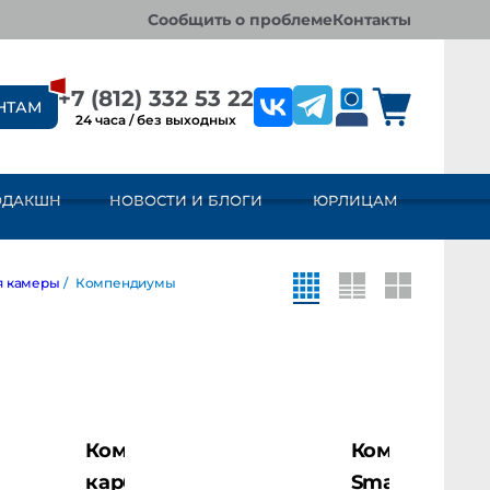
сообщить о проблеме
контакты
+7 (812) 332 53 22
НТАМ
24 часа / без выходных
ОДАКШН
НОВОСТИ И БЛОГИ
ЮРЛИЦАМ
амеры
/
Компендиумы
Компендиум
Компендиум
карбоновый
SmallRig 3196