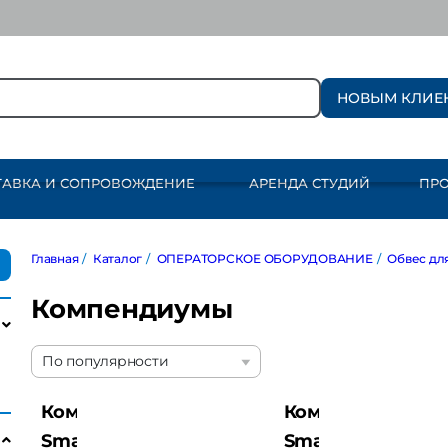
НОВЫМ КЛИЕ
ТАВКА И СОПРОВОЖДЕНИЕ
АРЕНДА СТУДИЙ
ПР
Главная
/
Каталог
/
ОПЕРАТОРСКОЕ ОБОРУДОВАНИЕ
/
Обвес для к
Компендиумы
По популярности
Компендиум
Компендиум
SmallRig 5011
SmallRig