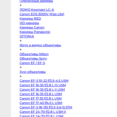
Пленочные камеры
Sony
FX2
Sony
ЛОМО Компакт LC-A
PXW-
Canon EOS 3000V (Kiss Lite)
Z190
Экшн-
Камеры RED
камеры
HD-камеры
и
Камеры Canon
360
Камеры Panasonic
Экшн-
ОПТИКА
камеры
Экшн-
Фото и видео объективы
камеры
GoPro
DJI
Объективы Nikon
Osmo
Объективы Sony
Pocket
4
Canon EF / EF-S
Insta360
Luna
Ultra
Зум-объективы
DJI
Osmo
Canon EF-S 10-22 f/3.5-4.5 USM
Pocket
4P
Canon EF 16-35 f/2.8 L III USM
Vlog
Canon EF 16-35 f/2.8 L II USM
Combo
GoPro
Canon EF 16-35 f/2.8 L USM
Hero
Canon EF 17-35 f/2.8 L USM
13
Black
Canon EF 17-40 f/4.0 L USM
GoPro
Canon EF-S 18-135 f/3.5-5.6 IS STM
Hero
Canon EF 24-70 f/2.8 L USM II
12
black
Canon EF 24-70 f/2.8 L USM