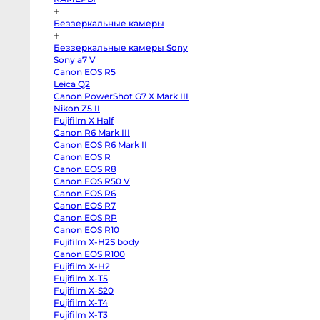
EOS
R100
Fujifilm
Беззеркальные камеры
X-
H2
Fujifilm
Беззеркальные камеры Sony
X-
Sony a7 V
T5
Canon EOS R5
Fujifilm
X-
Leica Q2
S20
Canon PowerShot G7 X Mark III
Fujifilm
X-
Nikon Z5 II
T4
Fujifilm X Half
Fujifilm
X-
Canon R6 Mark III
T3
Canon EOS R6 Mark II
Fujifilm
Canon EOS R
X-
S10
Canon EOS R8
body
Canon EOS R50 V
Fujifilm
X-
Canon EOS R6
T30
Canon EOS R7
II
Canon EOS RP
Panasonic
GH7
Canon EOS R10
Panasonic
Fujifilm X-H2S body
GH5s
Panasonic
Canon EOS R100
GH5
Fujifilm X-H2
Nikon
Z6
Fujifilm X-T5
II
Fujifilm X-S20
Body
Fujifilm X-T4
Sony
a7S
Fujifilm X-T3