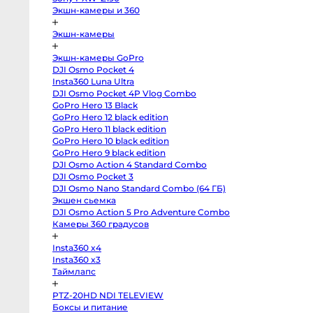
Профессиональные
Экшн-камеры и 360
видео
и
кинокамеры
Экшн-камеры
Kinefinity
mavo
Экшн-камеры GoPro
mark2
DJI Osmo Pocket 4
lf
Blackmagic
Insta360 Luna Ultra
Cinema
DJI Osmo Pocket 4P Vlog Combo
Camera
6K
GoPro Hero 13 Black
FF
GoPro Hero 12 black edition
L-
GoPro Hero 11 black edition
Mount
Blackmagic
GoPro Hero 10 black edition
Pocket
GoPro Hero 9 black edition
Cinema
Camera
DJI Osmo Action 4 Standard Combo
6K
DJI Osmo Pocket 3
Pro
EF
DJI Osmo Nano Standard Combo (64 ГБ)
Blackmagic
Экшен сьемка
Studio
DJI Osmo Action 5 Pro Adventure Combo
Camera
4K
Камеры 360 градусов
Pro
G2
MFT
Insta360 x4
Blackmagic
Insta360 x3
Pocket
Таймлапс
Cinema
Camera
6K
PTZ-20HD NDI TELEVIEW
EF
Blackmagic
Боксы и питание