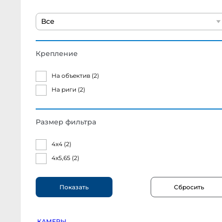
Half
Canon
R6
Все
Mark
III
Canon
EOS
R6
Mark
Крепление
II
Canon
EOS
На объектив (
2
)
R
Canon
EOS
На риги (
2
)
R8
Canon
EOS
R50
V
Размер фильтра
Canon
EOS
R6
Canon
4x4 (
2
)
EOS
R7
4x5,65 (
2
)
Canon
EOS
RP
Canon
EOS
R10
Fujifilm
X-
H2S
body
Canon
КАМЕРЫ