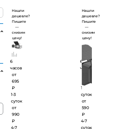
в комплекте
Light 2660
Нашли
Нашли
с CPL и VND
дешевле?
дешевле?
Пишите
Пишите
фильтрами
—
—
снизим
снизим
цену!
цену!
6
6
часов
часов
от
от
695
415 ₽
₽
1-3
1-3
суток
суток
от
от
590
990
₽
₽
4-7
4-7
суток