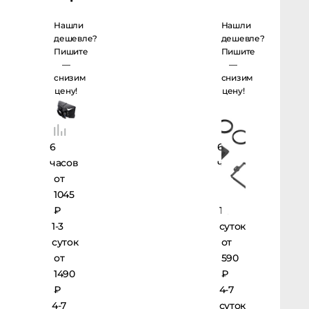
Tilta MB-03
Mini
Нашли
Нашли
дешевле?
дешевле?
Пишите
Пишите
—
—
снизим
снизим
цену!
цену!
6
6
часов
часов
от
от
1045
415 ₽
₽
1-3
1-3
суток
суток
от
от
590
1490
₽
₽
4-7
4-7
суток