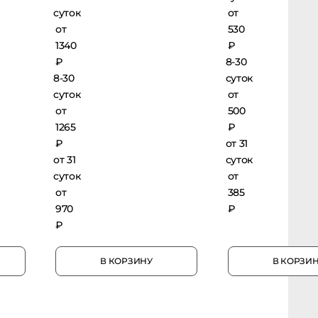
суток
от
от
530
1340
₽
₽
8-30
8-30
суток
суток
от
от
500
1265
₽
₽
от 31
от 31
суток
суток
от
от
385
970
₽
₽
В КОРЗИНУ
В КОРЗИНУ