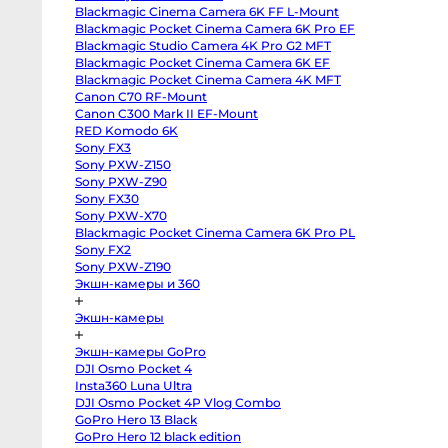
III
радиосистемам)
Blackmagic Cinema Camera 6K FF L-Mount
Sony
a7
Blackmagic Pocket Cinema Camera 6K Pro EF
IV
Blackmagic Studio Camera 4K Pro G2 MFT
Sony
a7R
Blackmagic Pocket Cinema Camera 6K EF
IV
Blackmagic Pocket Cinema Camera 4K MFT
Sony
Canon C70 RF-Mount
a7C
II
Canon C300 Mark II EF-Mount
Sony
RED Komodo 6K
a6700
Sony
Sony FX3
a6600
Sony PXW-Z150
Sony
a7
Sony PXW-Z90
III
Sony FX30
Sony
Sony PXW-X70
a7S
II
Blackmagic Pocket Cinema Camera 6K Pro PL
Sony
Sony FX2
ZV-
E10
Sony PXW-Z190
II
Экшн-камеры и 360
Sony
Alpha
6500
Экшн-камеры
body
Sony
a6400
Экшн-камеры GoPro
Sony
DJI Osmo Pocket 4
a6300
Sony
Insta360 Luna Ultra
a6000
DJI Osmo Pocket 4P Vlog Combo
Sony
GoPro Hero 13 Black
ZV-
E1
GoPro Hero 12 black edition
Fujifilm