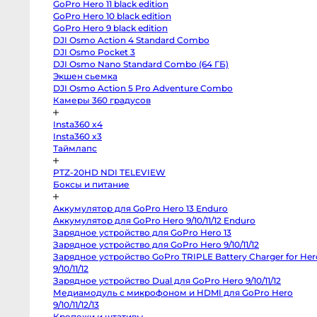
GoPro Hero 11 black edition
X-
M5
GoPro Hero 10 black edition
Panasonic
GoPro Hero 9 black edition
Lumix
DJI Osmo Action 4 Standard Combo
S5
II
DJI Osmo Pocket 3
X
DJI Osmo Nano Standard Combo (64 ГБ)
Зеркальные
камеры
Экшен сьемка
DJI Osmo Action 5 Pro Adventure Combo
Hasselblad
H3DII-
Камеры 360 градусов
39
Canon
Insta360 x4
6D
Mark
Insta360 x3
II
Таймлапс
Canon
90D
Canon
PTZ-20HD NDI TELEVIEW
5D
Боксы и питание
Mark
III
Canon
Аккумулятор для GoPro Hero 13 Enduro
6D
Canon
Аккумулятор для GoPro Hero 9/10/11/12 Enduro
650D
Зарядное устройство для GoPro Hero 13
Nikon
D850
Зарядное устройство для GoPro Hero 9/10/11/12
Nikon
Зарядное устройство GoPro TRIPLE Battery Charger for Her
D800
9/10/11/12
Nikon
D750
Зарядное устройство Dual для GoPro Hero 9/10/11/12
Canon
Медиамодуль с микрофоном и HDMI для GoPro Hero
5D
Mark
9/10/11/12/13
IV
Крепежи и штативы