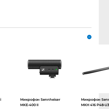
i
Микрофон Sennheiser
Микрофон Senn
MKE-400 II
MKH 416 P48-U