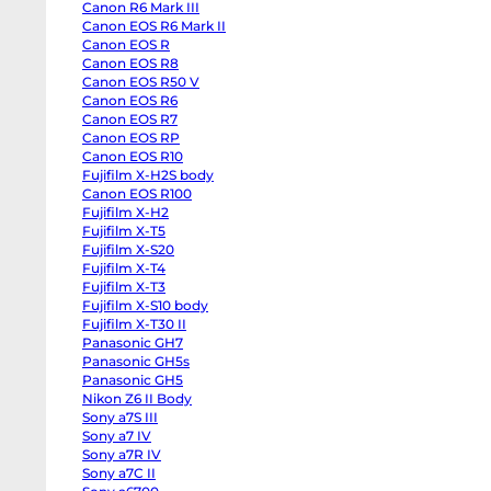
Canon R6 Mark III
Half
Canon
Canon EOS R6 Mark II
R6
Canon EOS R
Mark
III
Canon EOS R8
Canon
Canon EOS R50 V
EOS
Canon EOS R6
R6
Mark
Canon EOS R7
II
Canon EOS RP
Canon
EOS
Canon EOS R10
R
Fujifilm X-H2S body
Canon
Canon EOS R100
EOS
R8
Fujifilm X-H2
Canon
Fujifilm X-T5
EOS
R50
Fujifilm X-S20
V
Fujifilm X-T4
Canon
EOS
Fujifilm X-T3
R6
Fujifilm X-S10 body
Canon
Fujifilm X-T30 II
EOS
R7
Panasonic GH7
Canon
Panasonic GH5s
EOS
RP
Panasonic GH5
Canon
Nikon Z6 II Body
EOS
Sony a7S III
R10
Fujifilm
Sony a7 IV
X-
Sony a7R IV
H2S
body
Sony a7C II
Canon