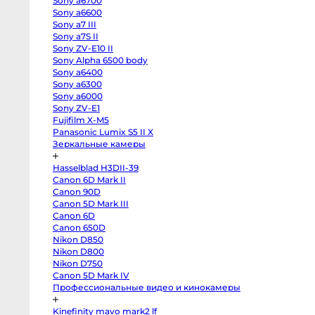
Sony a6700
EOS
R100
Sony a6600
Fujifilm
Sony a7 III
X-
Sony a7S II
H2
Fujifilm
Sony ZV-E10 II
X-
Sony Alpha 6500 body
T5
Fujifilm
Sony a6400
X-
Sony a6300
S20
Sony a6000
Fujifilm
X-
Sony ZV-E1
T4
Fujifilm X-M5
Fujifilm
X-
Panasonic Lumix S5 II X
T3
Зеркальные камеры
Fujifilm
X-
S10
Hasselblad H3DII-39
body
Canon 6D Mark II
Fujifilm
X-
Canon 90D
T30
Canon 5D Mark III
II
Panasonic
Canon 6D
GH7
Canon 650D
Panasonic
Nikon D850
GH5s
Panasonic
Nikon D800
GH5
Nikon D750
Nikon
Z6
Canon 5D Mark IV
II
крофон с оголовьем
Микрофон GreenBean
Профессиональные видео и кинокамеры
Body
Sony
eenBean VoiceHead VH2
Voice 4 (только к
a7S
Kinefinity mavo mark2 lf