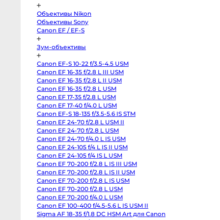
Pocket
Cinema
Camera
Объективы Nikon
4K
Объективы Sony
MFT
Canon
Canon EF / EF-S
C70
RF-
Зум-объективы
Mount
Canon
C300
Canon EF-S 10-22 f/3.5-4.5 USM
Mark
II
Canon EF 16-35 f/2.8 L III USM
EF-
Canon EF 16-35 f/2.8 L II USM
Mount
Canon EF 16-35 f/2.8 L USM
RED
Komodo
Canon EF 17-35 f/2.8 L USM
6K
Canon EF 17-40 f/4.0 L USM
Sony
FX3
Canon EF-S 18-135 f/3.5-5.6 IS STM
Sony
Canon EF 24-70 f/2.8 L USM II
PXW-
Z150
Canon EF 24-70 f/2.8 L USM
Sony
Canon EF 24-70 f/4.0 L IS USM
PXW-
Canon EF 24-105 f/4 L IS II USM
Z90
Sony
Canon EF 24-105 f/4 IS L USM
FX30
Canon EF 70-200 f/2.8 L IS III USM
Sony
PXW-
Canon EF 70-200 f/2.8 L IS II USM
X70
Canon EF 70-200 f/2.8 L IS USM
Blackmagic
Canon EF 70-200 f/2.8 L USM
Pocket
Cinema
Canon EF 70-200 f/4.0 L USM
Camera
Canon EF 100-400 f/4.5-5.6 L IS USM II
6K
Pro
Sigma AF 18-35 f/1.8 DC HSM Art для Canon
PL