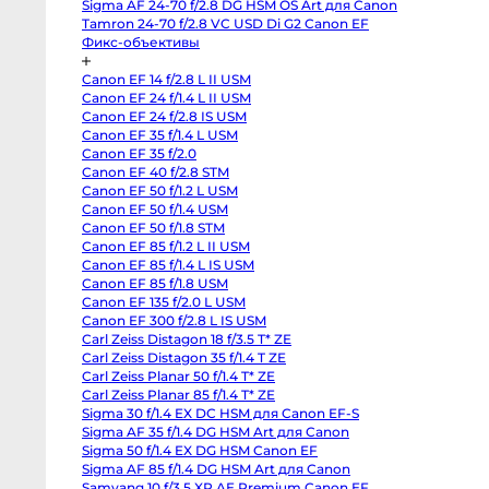
Sigma AF 24-70 f/2.8 DG HSM OS Art для Canon
Sony
FX2
Tamron 24-70 f/2.8 VC USD Di G2 Canon EF
Sony
Фикс-объективы
PXW-
Z190
Экшн-
Canon EF 14 f/2.8 L II USM
камеры
Canon EF 24 f/1.4 L II USM
и
360
Canon EF 24 f/2.8 IS USM
Canon EF 35 f/1.4 L USM
Экшн-
Canon EF 35 f/2.0
камеры
Canon EF 40 f/2.8 STM
Экшн-
Canon EF 50 f/1.2 L USM
камеры
GoPro
Canon EF 50 f/1.4 USM
DJI
Canon EF 50 f/1.8 STM
Osmo
Pocket
Canon EF 85 f/1.2 L II USM
4
Canon EF 85 f/1.4 L IS USM
Insta360
Canon EF 85 f/1.8 USM
Luna
Ultra
Canon EF 135 f/2.0 L USM
DJI
Canon EF 300 f/2.8 L IS USM
Osmo
Pocket
Carl Zeiss Distagon 18 f/3.5 T* ZE
4P
Carl Zeiss Distagon 35 f/1.4 T ZE
Vlog
Carl Zeiss Planar 50 f/1.4 T* ZE
Combo
GoPro
Carl Zeiss Planar 85 f/1.4 T* ZE
Hero
Sigma 30 f/1.4 EX DC HSM для Canon EF-S
13
Black
Sigma AF 35 f/1.4 DG HSM Art для Canon
GoPro
Sigma 50 f/1.4 EX DG HSM Canon EF
Hero
12
Sigma AF 85 f/1.4 DG HSM Art для Canon
black
Samyang 10 f/3.5 XP AE Premium Canon EF