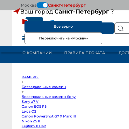
Москва
Санкт-Петербург
Ваш город
Санкт-Петербург
?
Все верно
КАТАЛОГ
Переключить на «Москву»
КАМЕРЫ
Беззеркальные
камеры
О КОМПАНИИ
ПРАВИЛА ПРОКАТА
ДОС
Беззеркальные
камеры
Sony
Sony
a7
V
Canon
КАМЕРЫ
EOS
R5
Leica
Беззеркальные камеры
Q2
Canon
Беззеркальные камеры Sony
PowerShot
G7
Sony a7 V
X
Canon EOS R5
Mark
III
Leica Q2
Nikon
Canon PowerShot G7 X Mark III
Z5
Nikon Z5 II
II
Fujifilm
Fujifilm X Half
X