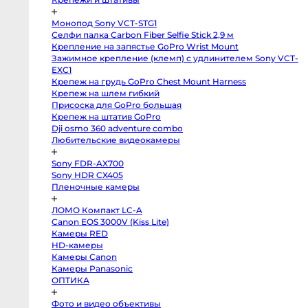
Профессиональные
видео
и
Монопод Sony VCT-STG1
кинокамеры
Селфи палка Carbon Fiber Selfie Stick 2,9 м
Kinefinity
Крепление на запястье GoPro Wrist Mount
mavo
Зажимное крепление (клемп) с удлинителем Sony VCT-
mark2
lf
EXC1
Blackmagic
Крепеж на грудь GoPro Chest Mount Harness
Cinema
Крепеж на шлем гибкий
Camera
6K
Присоска для GoPro большая
FF
Крепеж на штатив GoPro
L-
Mount
Dji osmo 360 adventure combo
Blackmagic
Любительские видеокамеры
Pocket
Cinema
Camera
Sony FDR-AX700
6K
Sony HDR CX405
Pro
EF
Пленочные камеры
Blackmagic
Studio
Camera
ЛОМО Компакт LC-A
4K
Canon EOS 3000V (Kiss Lite)
Pro
Камеры RED
G2
MFT
HD-камеры
Blackmagic
Камеры Canon
Pocket
Cinema
Камеры Panasonic
Camera
ОПТИКА
6K
EF
Blackmagic
Фото и видео объективы