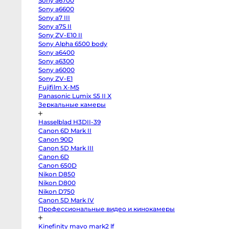
Sony a6700
EOS
R100
Sony a6600
Fujifilm
Sony a7 III
X-
Sony a7S II
H2
Fujifilm
Sony ZV-E10 II
X-
Sony Alpha 6500 body
T5
Fujifilm
Sony a6400
X-
Sony a6300
S20
Sony a6000
Fujifilm
X-
Sony ZV-E1
T4
Fujifilm X-M5
Fujifilm
X-
Panasonic Lumix S5 II X
T3
Зеркальные камеры
Fujifilm
X-
S10
Hasselblad H3DII-39
body
Canon 6D Mark II
Fujifilm
X-
Canon 90D
T30
Canon 5D Mark III
II
Panasonic
Canon 6D
GH7
Canon 650D
Panasonic
Nikon D850
GH5s
Panasonic
Nikon D800
GH5
Nikon D750
Nikon
Z6
Canon 5D Mark IV
II
Профессиональные видео и кинокамеры
Body
Sony
a7S
Kinefinity mavo mark2 lf