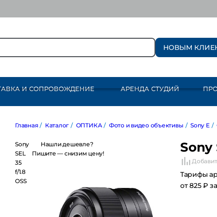
НОВЫМ КЛИЕ
ТАВКА И СОПРОВОЖДЕНИЕ
АРЕНДА СТУДИЙ
ПР
Главная
/
Каталог
/
ОПТИКА
/
Фото и видео объективы
/
Sony E
/
Фик
Sony 
Sony SEL
Нашли дешевле?
35 f/1.8
Пишите — снизим цену!
Добавит
OSS
Тарифы а
от 825 ₽ з