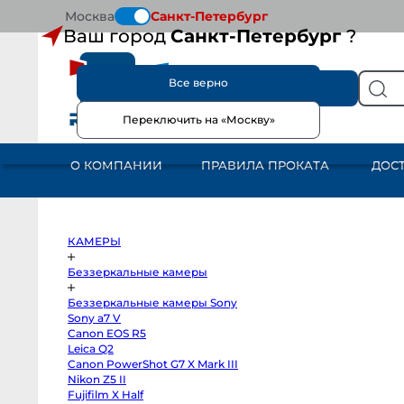
Москва
Санкт-Петербург
Ваш город
Санкт-Петербург
?
Все верно
КАТАЛОГ
Переключить на «Москву»
КАМЕРЫ
Беззеркальные
камеры
О КОМПАНИИ
ПРАВИЛА ПРОКАТА
ДОС
Беззеркальные
камеры
Sony
Sony
a7
V
Canon
КАМЕРЫ
EOS
R5
Leica
Беззеркальные камеры
Q2
Canon
Беззеркальные камеры Sony
PowerShot
G7
Sony a7 V
X
Canon EOS R5
Mark
III
Leica Q2
Nikon
Canon PowerShot G7 X Mark III
Z5
Nikon Z5 II
II
Fujifilm
Fujifilm X Half
X