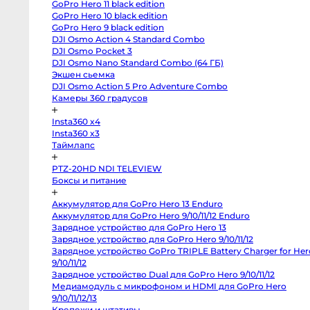
GoPro Hero 11 black edition
X-
M5
GoPro Hero 10 black edition
Panasonic
GoPro Hero 9 black edition
Lumix
DJI Osmo Action 4 Standard Combo
S5
II
DJI Osmo Pocket 3
X
DJI Osmo Nano Standard Combo (64 ГБ)
Зеркальные
камеры
Экшен сьемка
DJI Osmo Action 5 Pro Adventure Combo
Hasselblad
H3DII-
Камеры 360 градусов
39
Canon
Insta360 x4
6D
Mark
Insta360 x3
II
Таймлапс
Canon
90D
Canon
PTZ-20HD NDI TELEVIEW
5D
Боксы и питание
Mark
III
Canon
Аккумулятор для GoPro Hero 13 Enduro
6D
Canon
Аккумулятор для GoPro Hero 9/10/11/12 Enduro
650D
Зарядное устройство для GoPro Hero 13
Nikon
D850
Зарядное устройство для GoPro Hero 9/10/11/12
Nikon
Зарядное устройство GoPro TRIPLE Battery Charger for
D800
Hero 9/10/11/12
Nikon
D750
Зарядное устройство Dual для GoPro Hero 9/10/11/12
Canon
Медиамодуль с микрофоном и HDMI для GoPro Hero
5D
Mark
9/10/11/12/13
IV
Крепежи и штативы