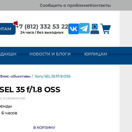
сообщить о проблеме
контакты
+7 (812) 332 53 22
НТАМ
24 часа / без выходных
ОДАКШН
НОВОСТИ И БЛОГИ
ЮРЛИЦАМ
с-объективы
/
Sony SEL 35 f/1.8 OSS
SEL 35 f/1.8 OSS
ь в сравнение
ренды
а 6 часов
В КОРЗИНУ