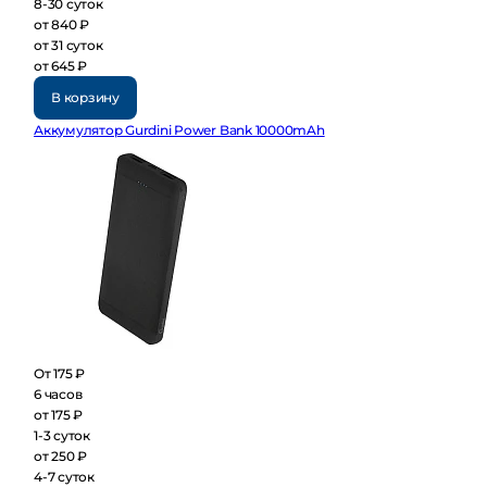
8-30 суток
от 840 ₽
от 31 суток
от 645 ₽
В корзину
Аккумулятор Gurdini Power Bank 10000mAh
От 175 ₽
6 часов
от 175 ₽
1-3 суток
от 250 ₽
4-7 суток