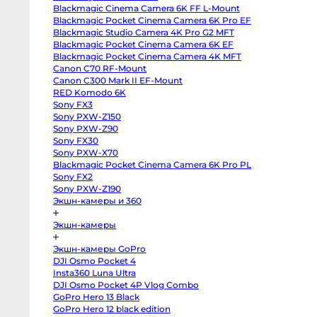
III
Blackmagic Cinema Camera 6K FF L-Mount
Sony
a7
Blackmagic Pocket Cinema Camera 6K Pro EF
IV
Blackmagic Studio Camera 4K Pro G2 MFT
Sony
a7R
Blackmagic Pocket Cinema Camera 6K EF
IV
Blackmagic Pocket Cinema Camera 4K MFT
Sony
Canon C70 RF-Mount
a7C
II
Canon C300 Mark II EF-Mount
Sony
RED Komodo 6K
a6700
Sony
Sony FX3
a6600
Sony PXW-Z150
Sony
a7
Sony PXW-Z90
III
Sony FX30
Sony
Sony PXW-X70
a7S
II
Blackmagic Pocket Cinema Camera 6K Pro PL
Sony
Sony FX2
ZV-
E10
Sony PXW-Z190
II
Экшн-камеры и 360
Sony
Alpha
6500
Экшн-камеры
body
Sony
a6400
Экшн-камеры GoPro
Sony
DJI Osmo Pocket 4
a6300
Sony
Insta360 Luna Ultra
a6000
DJI Osmo Pocket 4P Vlog Combo
Sony
GoPro Hero 13 Black
ZV-
E1
GoPro Hero 12 black edition
Fujifilm