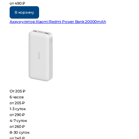
от 490 ₽
В корзину
Аккумулятор Xiaomi Redmi Power Bank 20000mAh
От 205 ₽
6 часов
от 205 ₽
1-3 суток
от 290 ₽
4-7 суток
от 260 ₽
8-30 суток
от 245 ₽