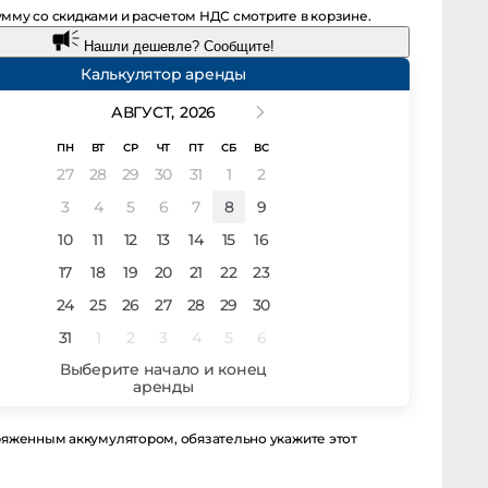
мму со скидками и расчетом НДС смотрите в корзине.
Нашли дешевле? Сообщите!
Калькулятор аренды
АВГУСТ,
2026
ПН
ВТ
СР
ЧТ
ПТ
СБ
ВС
27
28
29
30
31
1
2
3
4
5
6
7
8
9
10
11
12
13
14
15
16
17
18
19
20
21
22
23
24
25
26
27
28
29
30
31
1
2
3
4
5
6
енным аккумулятором, обязательно укажите этот момент в