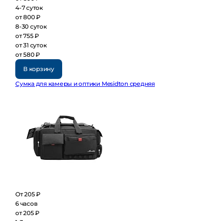
4-7 суток
от 800 ₽
8-30 суток
от 755 ₽
от 31 суток
от 580 ₽
В корзину
Сумка для камеры и оптики Mesidton средняя
От 205 ₽
6 часов
от 205 ₽