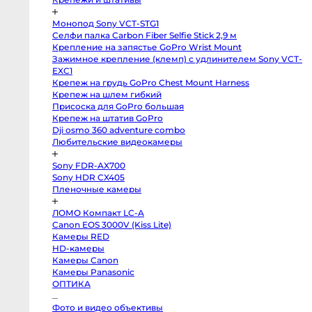
Профессиональные
видео
и
Монопод Sony VCT-STG1
кинокамеры
Селфи палка Carbon Fiber Selfie Stick 2,9 м
Kinefinity
Крепление на запястье GoPro Wrist Mount
mavo
Зажимное крепление (клемп) с удлинителем Sony VCT-
mark2
lf
EXC1
Blackmagic
Крепеж на грудь GoPro Chest Mount Harness
Cinema
Крепеж на шлем гибкий
Camera
6K
Присоска для GoPro большая
FF
Крепеж на штатив GoPro
L-
Mount
Dji osmo 360 adventure combo
Blackmagic
Любительские видеокамеры
Pocket
Cinema
Camera
Sony FDR-AX700
6K
Sony HDR CX405
Pro
EF
Пленочные камеры
Blackmagic
Studio
Camera
ЛОМО Компакт LC-A
4K
Canon EOS 3000V (Kiss Lite)
Pro
Камеры RED
G2
MFT
HD-камеры
Blackmagic
Камеры Canon
Pocket
Cinema
Камеры Panasonic
Camera
ОПТИКА
6K
EF
Blackmagic
Фото и видео объективы