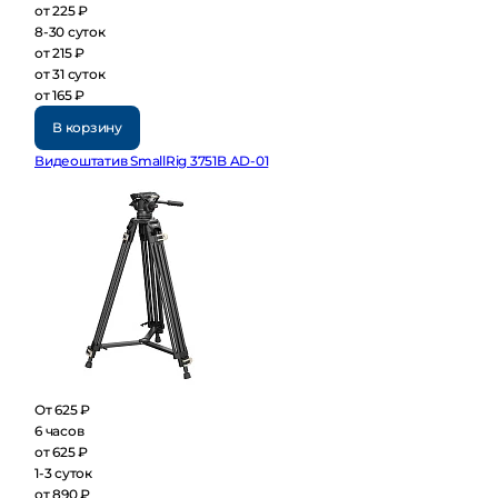
от 225 ₽
8-30 суток
от 215 ₽
от 31 суток
от 165 ₽
В корзину
Видеоштатив SmallRig 3751B AD-01
От 625 ₽
6 часов
от 625 ₽
1-3 суток
от 890 ₽