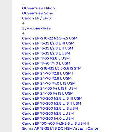
Pocket
Cinema
Camera
Объективы Nikon
4K
Объективы Sony
MFT
Canon
Canon EF / EF-S
C70
RF-
Зум-объективы
Mount
Canon
C300
Canon EF-S 10-22 f/3.5-4.5 USM
Mark
II
Canon EF 16-35 f/2.8 L III USM
EF-
Canon EF 16-35 f/2.8 L II USM
Mount
Canon EF 16-35 f/2.8 L USM
RED
Komodo
Canon EF 17-35 f/2.8 L USM
6K
Canon EF 17-40 f/4.0 L USM
Sony
FX3
Canon EF-S 18-135 f/3.5-5.6 IS STM
Sony
Canon EF 24-70 f/2.8 L USM II
PXW-
Z150
Canon EF 24-70 f/2.8 L USM
Sony
Canon EF 24-70 f/4.0 L IS USM
PXW-
Canon EF 24-105 f/4 L IS II USM
Z90
Sony
Canon EF 24-105 f/4 IS L USM
FX30
Canon EF 70-200 f/2.8 L IS III USM
Sony
PXW-
Canon EF 70-200 f/2.8 L IS II USM
X70
Canon EF 70-200 f/2.8 L IS USM
Blackmagic
Canon EF 70-200 f/2.8 L USM
Pocket
Cinema
Canon EF 70-200 f/4.0 L USM
Camera
Canon EF 100-400 f/4.5-5.6 L IS USM II
6K
Pro
Sigma AF 18-35 f/1.8 DC HSM Art для Canon
PL