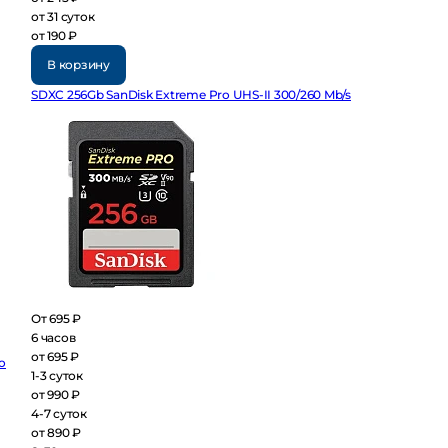
от 31 суток
от 190 ₽
В корзину
SDXC 256Gb SanDisk Extreme Pro UHS-II 300/260 Mb/s
От 695 ₽
6 часов
от 695 ₽
1-3 суток
от 990 ₽
4-7 суток
от 890 ₽