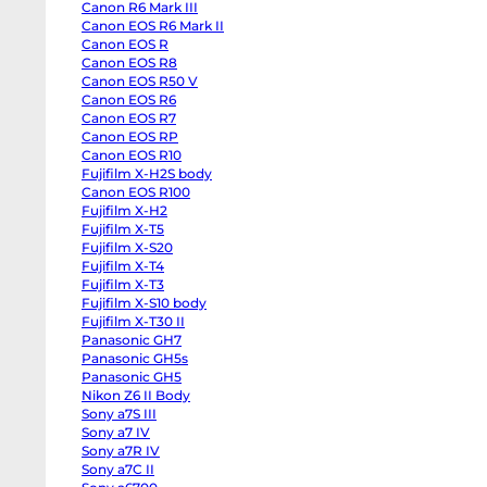
Canon R6 Mark III
Half
Canon
Canon EOS R6 Mark II
R6
Canon EOS R
Mark
III
Canon EOS R8
Canon
Canon EOS R50 V
EOS
Canon EOS R6
R6
Mark
Canon EOS R7
II
Canon EOS RP
Canon
EOS
Canon EOS R10
R
Fujifilm X-H2S body
Canon
Canon EOS R100
EOS
R8
Fujifilm X-H2
Canon
Fujifilm X-T5
EOS
R50
Fujifilm X-S20
V
Fujifilm X-T4
Canon
EOS
Fujifilm X-T3
R6
Fujifilm X-S10 body
Canon
Fujifilm X-T30 II
EOS
R7
Panasonic GH7
Canon
Panasonic GH5s
EOS
RP
Panasonic GH5
Canon
Nikon Z6 II Body
EOS
Sony a7S III
R10
Fujifilm
Sony a7 IV
X-
Sony a7R IV
H2S
body
Sony a7C II
Canon