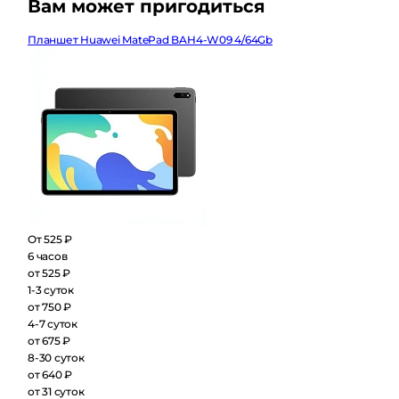
Вам может пригодиться
Планшет Huawei MatePad BAH4-W09 4/64Gb
От 525 ₽
6 часов
от 525 ₽
1-3 суток
от 750 ₽
4-7 суток
от 675 ₽
8-30 суток
от 640 ₽
от 31 суток