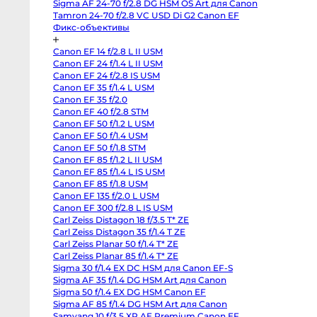
Sigma AF 24-70 f/2.8 DG HSM OS Art для Canon
Sony
FX2
Tamron 24-70 f/2.8 VC USD Di G2 Canon EF
Sony
Фикс-объективы
PXW-
Z190
Экшн-
Canon EF 14 f/2.8 L II USM
камеры
Canon EF 24 f/1.4 L II USM
и
360
Canon EF 24 f/2.8 IS USM
Canon EF 35 f/1.4 L USM
Экшн-
Canon EF 35 f/2.0
камеры
Canon EF 40 f/2.8 STM
Экшн-
Canon EF 50 f/1.2 L USM
камеры
GoPro
Canon EF 50 f/1.4 USM
DJI
Canon EF 50 f/1.8 STM
Osmo
Pocket
Canon EF 85 f/1.2 L II USM
4
Canon EF 85 f/1.4 L IS USM
Insta360
Canon EF 85 f/1.8 USM
Luna
Ultra
Canon EF 135 f/2.0 L USM
DJI
Canon EF 300 f/2.8 L IS USM
Osmo
Pocket
Carl Zeiss Distagon 18 f/3.5 T* ZE
4P
Carl Zeiss Distagon 35 f/1.4 T ZE
Vlog
Carl Zeiss Planar 50 f/1.4 T* ZE
Combo
GoPro
Carl Zeiss Planar 85 f/1.4 T* ZE
Hero
Sigma 30 f/1.4 EX DC HSM для Canon EF-S
13
Black
Sigma AF 35 f/1.4 DG HSM Art для Canon
GoPro
Sigma 50 f/1.4 EX DG HSM Canon EF
Hero
12
Sigma AF 85 f/1.4 DG HSM Art для Canon
black
Samyang 10 f/3.5 XP AE Premium Canon EF