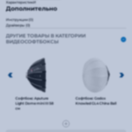
ХарактеристикИ
Дополнительно
Инструкции
(0)
Драйверы
(0)
ДРУГИЕ ТОВАРЫ В КАТЕГОРИИ
ВИДЕОСОФТБОКСЫ
Софтбокс Aputure
Софтбокс Godox
Light Dome mini III 58
Knowled GL4 China Ball
см