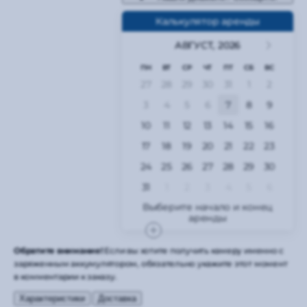
Калькулятор аренды
АВГУСТ,
2026
ПН
ВТ
СР
ЧТ
ПТ
СБ
ВС
27
28
29
30
31
1
2
3
4
5
6
7
8
9
10
11
12
13
14
15
16
17
18
19
20
21
22
23
24
25
26
27
28
29
30
31
1
2
3
4
5
6
Обратите внимание!
Если вы хотите получить камеру именно с
заряженным аккумулятором, обязательно укажите этот момент
в комментарии к заказу.
Характеристики
Доставка