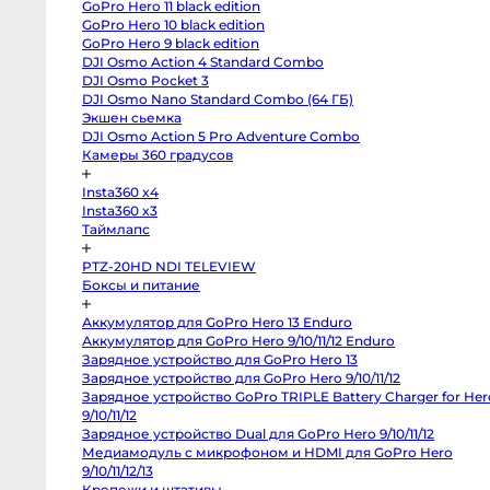
GoPro Hero 11 black edition
X-
M5
GoPro Hero 10 black edition
Panasonic
GoPro Hero 9 black edition
Lumix
DJI Osmo Action 4 Standard Combo
S5
II
DJI Osmo Pocket 3
X
DJI Osmo Nano Standard Combo (64 ГБ)
Зеркальные
камеры
Экшен сьемка
DJI Osmo Action 5 Pro Adventure Combo
Hasselblad
H3DII-
Камеры 360 градусов
39
Canon
Insta360 x4
6D
Mark
Insta360 x3
II
Таймлапс
Canon
90D
Canon
PTZ-20HD NDI TELEVIEW
5D
Боксы и питание
Mark
III
Canon
Аккумулятор для GoPro Hero 13 Enduro
6D
Canon
Аккумулятор для GoPro Hero 9/10/11/12 Enduro
650D
Зарядное устройство для GoPro Hero 13
Nikon
D850
Зарядное устройство для GoPro Hero 9/10/11/12
Nikon
Зарядное устройство GoPro TRIPLE Battery Charger for
D800
Hero 9/10/11/12
Nikon
D750
Зарядное устройство Dual для GoPro Hero 9/10/11/12
Canon
Медиамодуль с микрофоном и HDMI для GoPro Hero
5D
Mark
9/10/11/12/13
IV
Крепежи и штативы