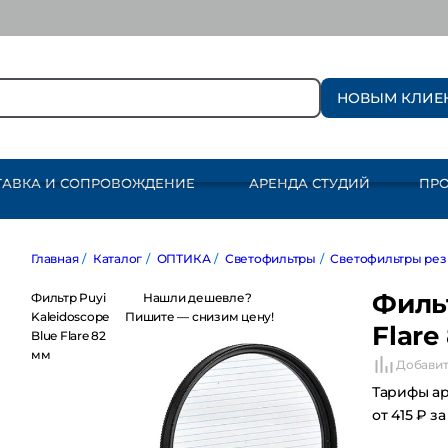
НОВЫМ КЛИЕ
ТАВКА И СОПРОВОЖДЕНИЕ
АРЕНДА СТУДИЙ
ПР
Главная
/
Каталог
/
ОПТИКА
/
Светофильтры
/
Светофильтры резьб
Фильт
Фильтр Puyi
Нашли дешевле?
Kaleidoscope Blue
Пишите — снизим цену!
Flare
Flare 82 мм
Добавит
Тарифы а
от 415 ₽ з