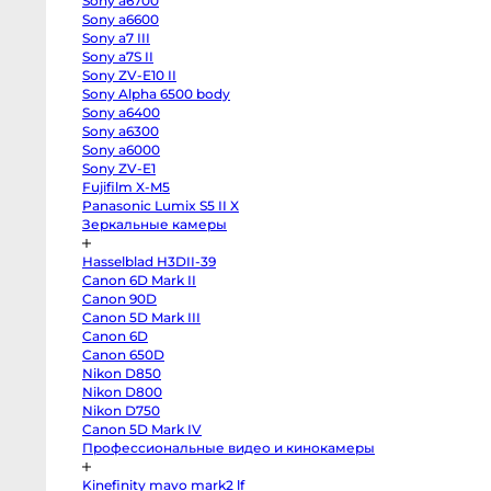
Sony a6700
EOS
R100
Sony a6600
Fujifilm
Sony a7 III
X-
Sony a7S II
H2
Fujifilm
Sony ZV-E10 II
X-
Sony Alpha 6500 body
T5
Fujifilm
Sony a6400
X-
Sony a6300
S20
Sony a6000
Fujifilm
X-
Sony ZV-E1
T4
Fujifilm X-M5
Fujifilm
X-
Panasonic Lumix S5 II X
T3
Зеркальные камеры
Fujifilm
X-
S10
Hasselblad H3DII-39
body
Canon 6D Mark II
Fujifilm
X-
Canon 90D
T30
Canon 5D Mark III
II
Panasonic
Canon 6D
GH7
Canon 650D
Panasonic
Nikon D850
GH5s
Panasonic
Nikon D800
GH5
Nikon D750
Nikon
Z6
Canon 5D Mark IV
II
Профессиональные видео и кинокамеры
Body
Sony
a7S
р Puyi Prism Double
Призма овал «Свеча
Kinefinity mavo mark2 lf