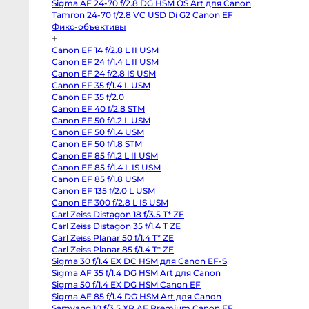
Sigma AF 24-70 f/2.8 DG HSM OS Art для Canon
Sony
FX2
Tamron 24-70 f/2.8 VC USD Di G2 Canon EF
Sony
Фикс-объективы
PXW-
Z190
Экшн-
Canon EF 14 f/2.8 L II USM
камеры
Canon EF 24 f/1.4 L II USM
и
360
Canon EF 24 f/2.8 IS USM
Canon EF 35 f/1.4 L USM
Экшн-
Canon EF 35 f/2.0
камеры
Canon EF 40 f/2.8 STM
Экшн-
Canon EF 50 f/1.2 L USM
камеры
GoPro
Canon EF 50 f/1.4 USM
DJI
Canon EF 50 f/1.8 STM
Osmo
Pocket
Canon EF 85 f/1.2 L II USM
4
Canon EF 85 f/1.4 L IS USM
Insta360
Canon EF 85 f/1.8 USM
Luna
Ultra
Canon EF 135 f/2.0 L USM
DJI
Canon EF 300 f/2.8 L IS USM
Osmo
Pocket
Carl Zeiss Distagon 18 f/3.5 T* ZE
4P
Carl Zeiss Distagon 35 f/1.4 T ZE
Vlog
Carl Zeiss Planar 50 f/1.4 T* ZE
Combo
GoPro
Carl Zeiss Planar 85 f/1.4 T* ZE
Hero
Sigma 30 f/1.4 EX DC HSM для Canon EF-S
13
Black
Sigma AF 35 f/1.4 DG HSM Art для Canon
GoPro
Sigma 50 f/1.4 EX DG HSM Canon EF
Hero
12
Sigma AF 85 f/1.4 DG HSM Art для Canon
black
Samyang 10 f/3.5 XP AE Premium Canon EF