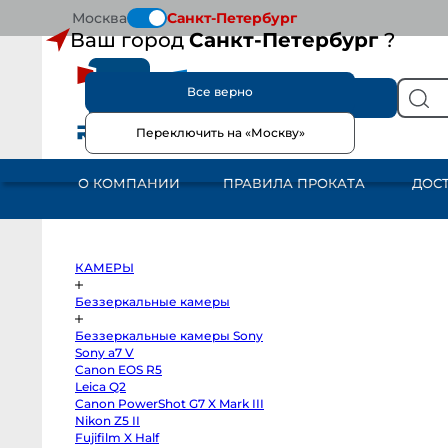
Москва
Санкт-Петербург
Ваш город
Санкт-Петербург
?
Все верно
КАТАЛОГ
Переключить на «Москву»
КАМЕРЫ
Беззеркальные
камеры
О КОМПАНИИ
ПРАВИЛА ПРОКАТА
ДОС
Беззеркальные
камеры
Sony
Sony
a7
V
Canon
КАМЕРЫ
EOS
R5
Leica
Беззеркальные камеры
Q2
Canon
Беззеркальные камеры Sony
PowerShot
G7
Sony a7 V
X
Canon EOS R5
Mark
III
Leica Q2
Nikon
Canon PowerShot G7 X Mark III
Z5
Nikon Z5 II
II
Fujifilm
Fujifilm X Half
X