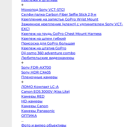
Профессиональные
видео
и
Монопод Sony VCT-STG1
кинокамеры
Селфи палка Carbon Fiber Selfie Stick 2,9 м
Kinefinity
Крепление на запястье GoPro Wrist Mount
mavo
Зажимное крепление (клемп) с удлинителем Sony VCT-
mark2
lf
EXC1
Blackmagic
Крепеж на грудь GoPro Chest Mount Harness
Cinema
Крепеж на шлем гибкий
Camera
6K
Присоска для GoPro большая
FF
Крепеж на штатив GoPro
L-
Mount
Dji osmo 360 adventure combo
Blackmagic
Любительские видеокамеры
Pocket
Cinema
Camera
Sony FDR-AX700
6K
Sony HDR CX405
Pro
EF
Пленочные камеры
Blackmagic
Studio
Camera
ЛОМО Компакт LC-A
4K
Canon EOS 3000V (Kiss Lite)
Pro
Камеры RED
G2
MFT
HD-камеры
Blackmagic
Камеры Canon
Pocket
Cinema
Камеры Panasonic
Camera
ОПТИКА
6K
EF
Blackmagic
Фото и видео объективы