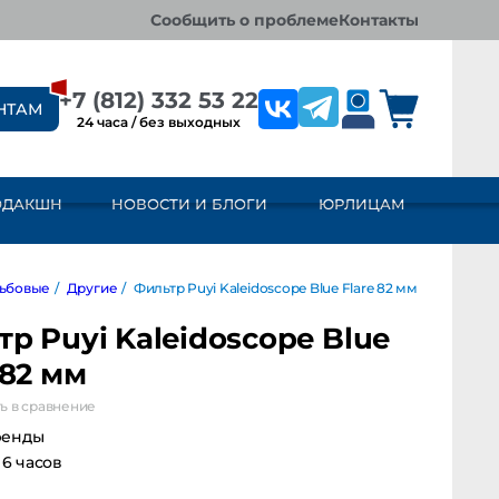
сообщить о проблеме
контакты
+7 (812) 332 53 22
НТАМ
24 часа / без выходных
ОДАКШН
НОВОСТИ И БЛОГИ
ЮРЛИЦАМ
овые
/
Другие
/
Фильтр Puyi Kaleidoscope Blue Flare 82 мм
р Puyi Kaleidoscope Blue
 82 мм
ь в сравнение
ренды
а 6 часов