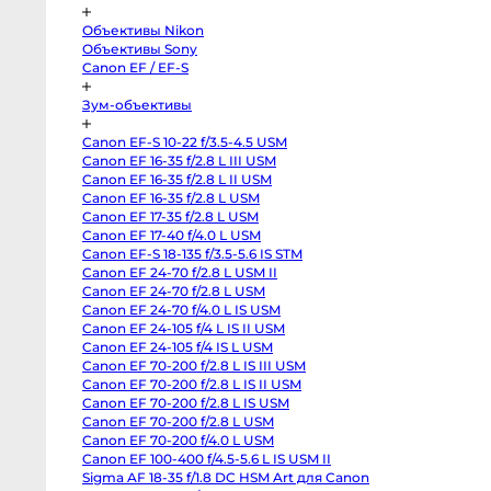
Pocket
Cinema
Camera
Объективы Nikon
4K
Объективы Sony
MFT
Canon
Canon EF / EF-S
C70
RF-
Зум-объективы
Mount
Canon
C300
Canon EF-S 10-22 f/3.5-4.5 USM
Mark
II
Canon EF 16-35 f/2.8 L III USM
EF-
Canon EF 16-35 f/2.8 L II USM
Mount
Canon EF 16-35 f/2.8 L USM
RED
Komodo
Canon EF 17-35 f/2.8 L USM
6K
Canon EF 17-40 f/4.0 L USM
Sony
FX3
Canon EF-S 18-135 f/3.5-5.6 IS STM
Sony
Canon EF 24-70 f/2.8 L USM II
PXW-
Z150
Canon EF 24-70 f/2.8 L USM
Sony
Canon EF 24-70 f/4.0 L IS USM
PXW-
Canon EF 24-105 f/4 L IS II USM
Z90
Sony
Canon EF 24-105 f/4 IS L USM
FX30
Canon EF 70-200 f/2.8 L IS III USM
Sony
PXW-
Canon EF 70-200 f/2.8 L IS II USM
X70
Canon EF 70-200 f/2.8 L IS USM
Blackmagic
Canon EF 70-200 f/2.8 L USM
Pocket
Cinema
Canon EF 70-200 f/4.0 L USM
Camera
Canon EF 100-400 f/4.5-5.6 L IS USM II
6K
Pro
Sigma AF 18-35 f/1.8 DC HSM Art для Canon
PL