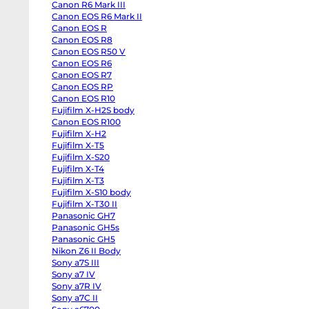
Canon R6 Mark III
Half
Canon
Canon EOS R6 Mark II
R6
Canon EOS R
Mark
III
Canon EOS R8
Canon
Canon EOS R50 V
EOS
Canon EOS R6
R6
Mark
Canon EOS R7
II
Canon EOS RP
Canon
EOS
Canon EOS R10
R
Fujifilm X-H2S body
Canon
Canon EOS R100
EOS
R8
Fujifilm X-H2
Canon
Fujifilm X-T5
EOS
R50
Fujifilm X-S20
V
Fujifilm X-T4
Canon
EOS
Fujifilm X-T3
R6
Fujifilm X-S10 body
Canon
Fujifilm X-T30 II
EOS
R7
Panasonic GH7
Canon
Panasonic GH5s
EOS
RP
Panasonic GH5
Canon
Nikon Z6 II Body
EOS
Sony a7S III
R10
Fujifilm
Sony a7 IV
X-
Sony a7R IV
H2S
body
Sony a7C II
Canon