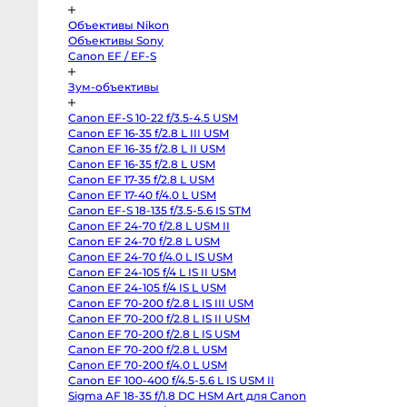
Pocket
Объективы Nikon
Cinema
Camera
Объективы Sony
4K
Canon EF / EF-S
MFT
Canon
C70
Зум-объективы
RF-
Mount
Canon
Canon EF-S 10-22 f/3.5-4.5 USM
C300
Canon EF 16-35 f/2.8 L III USM
Mark
II
Canon EF 16-35 f/2.8 L II USM
EF-
Canon EF 16-35 f/2.8 L USM
Mount
Canon EF 17-35 f/2.8 L USM
RED
Komodo
Canon EF 17-40 f/4.0 L USM
6K
Canon EF-S 18-135 f/3.5-5.6 IS STM
Sony
FX3
Canon EF 24-70 f/2.8 L USM II
Sony
Canon EF 24-70 f/2.8 L USM
PXW-
Z150
Canon EF 24-70 f/4.0 L IS USM
Sony
Canon EF 24-105 f/4 L IS II USM
PXW-
Canon EF 24-105 f/4 IS L USM
Z90
Sony
Canon EF 70-200 f/2.8 L IS III USM
FX30
Canon EF 70-200 f/2.8 L IS II USM
Sony
PXW-
Canon EF 70-200 f/2.8 L IS USM
X70
Canon EF 70-200 f/2.8 L USM
Blackmagic
Canon EF 70-200 f/4.0 L USM
Pocket
Cinema
Canon EF 100-400 f/4.5-5.6 L IS USM II
Camera
Sigma AF 18-35 f/1.8 DC HSM Art для Canon
6K
Pro
Sigma AF 24-70 f/2.8 DG HSM OS Art для Canon
PL