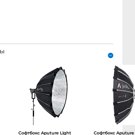
БОКСЫ
wled
Софтбокс Aputure Light
Софтбокс Apu