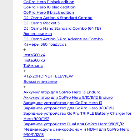
GoPro Hero 11 black edition
X-
M5
GoPro Hero 10 black edition
Panasonic
GoPro Hero 9 black edition
Lumix
DJI Osmo Action 4 Standard Combo
S5
II
DJI Osmo Pocket 3
X
DJI Osmo Nano Standard Combo (64 ГБ)
Зеркальные
камеры
Экшен сьемка
DJI Osmo Action 5 Pro Adventure Combo
Hasselblad
H3DII-
Камеры 360 градусов
39
Canon
Insta360 x4
6D
Mark
Insta360 x3
II
Таймлапс
Canon
90D
Canon
PTZ-20HD NDI TELEVIEW
5D
Боксы и питание
Mark
III
Canon
Аккумулятор для GoPro Hero 13 Enduro
6D
Canon
Аккумулятор для GoPro Hero 9/10/11/12 Enduro
650D
Зарядное устройство для GoPro Hero 13
Nikon
D850
Зарядное устройство для GoPro Hero 9/10/11/12
Nikon
Зарядное устройство GoPro TRIPLE Battery Charger for Her
D800
9/10/11/12
Nikon
D750
Зарядное устройство Dual для GoPro Hero 9/10/11/12
Canon
Медиамодуль с микрофоном и HDMI для GoPro Hero
5D
Mark
9/10/11/12/13
IV
Крепежи и штативы