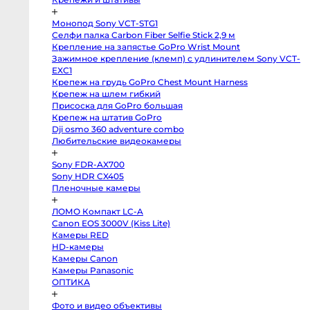
Профессиональные
видео
и
Монопод Sony VCT-STG1
кинокамеры
Селфи палка Carbon Fiber Selfie Stick 2,9 м
Kinefinity
Крепление на запястье GoPro Wrist Mount
mavo
Зажимное крепление (клемп) с удлинителем Sony VCT-E
mark2
lf
Крепеж на грудь GoPro Chest Mount Harness
Blackmagic
Крепеж на шлем гибкий
Cinema
Присоска для GoPro большая
Camera
6K
Крепеж на штатив GoPro
FF
Dji osmo 360 adventure combo
L-
Mount
Любительские видеокамеры
Blackmagic
Pocket
Sony FDR-AX700
Cinema
Camera
Sony HDR CX405
6K
Пленочные камеры
Pro
EF
Blackmagic
ЛОМО Компакт LC-A
Studio
Camera
Canon EOS 3000V (Kiss Lite)
4K
Камеры RED
Pro
HD-камеры
G2
MFT
Камеры Canon
Blackmagic
Камеры Panasonic
Pocket
Cinema
ОПТИКА
Camera
6K
Фото и видео объективы
EF
Blackmagic