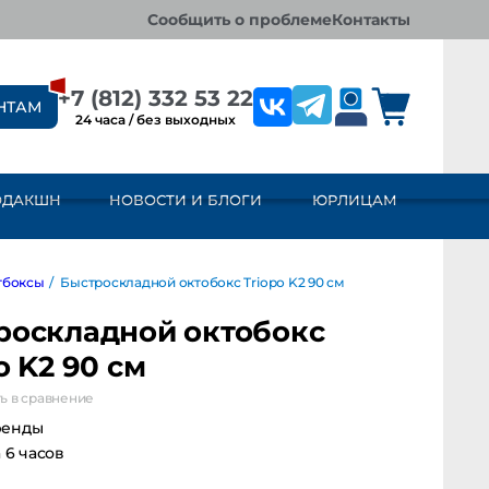
сообщить о проблеме
контакты
+7 (812) 332 53 22
НТАМ
24 часа / без выходных
ОДАКШН
НОВОСТИ И БЛОГИ
ЮРЛИЦАМ
ософтбоксы
/
Быстроскладной октобокс Triopo K2 90 см
троскладной октобокс
po K2 90 см
ить в сравнение
аренды
за 6 часов