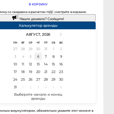
В КОРЗИНУ
сумму со скидками и расчетом НДС смотрите в корзине.
Нашли дешевле? Сообщите!
Калькулятор аренды
АВГУСТ,
2026
ПН
ВТ
СР
ЧТ
ПТ
СБ
ВС
27
28
29
30
31
1
2
3
4
5
6
7
8
9
10
11
12
13
14
15
16
17
18
19
20
21
22
23
24
25
26
27
28
29
30
31
1
2
3
4
5
6
заряженным аккумулятором, обязательно укажите этот