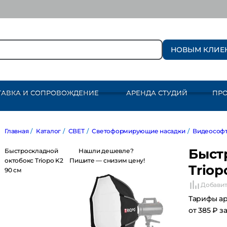
НОВЫМ КЛИЕ
ТАВКА И СОПРОВОЖДЕНИЕ
АРЕНДА СТУДИЙ
ПР
Главная
/
Каталог
/
СВЕТ
/
Светоформирующие насадки
/
Виде
Быс
Быстроскладной
Нашли дешевле?
октобокс Triopo
Пишите — снизим цену!
Trio
K2 90 см
Добав
Тарифы 
от 385 ₽ 