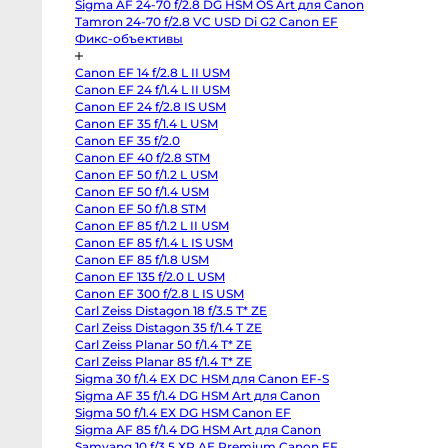
Tamron 24-70 f/2.8 VC USD Di G2 Canon EF
Sony
FX2
Фикс-объективы
Sony
PXW-
Canon EF 14 f/2.8 L II USM
Z190
Экшн-
Canon EF 24 f/1.4 L II USM
камеры
Canon EF 24 f/2.8 IS USM
и
360
Canon EF 35 f/1.4 L USM
Canon EF 35 f/2.0
Экшн-
Canon EF 40 f/2.8 STM
камеры
Canon EF 50 f/1.2 L USM
Экшн-
Canon EF 50 f/1.4 USM
камеры
GoPro
Canon EF 50 f/1.8 STM
DJI
Canon EF 85 f/1.2 L II USM
Osmo
Pocket
Canon EF 85 f/1.4 L IS USM
4
Canon EF 85 f/1.8 USM
Insta360
Canon EF 135 f/2.0 L USM
Luna
Ultra
Canon EF 300 f/2.8 L IS USM
DJI
Carl Zeiss Distagon 18 f/3.5 T* ZE
Osmo
Pocket
Carl Zeiss Distagon 35 f/1.4 T ZE
4P
Carl Zeiss Planar 50 f/1.4 T* ZE
Vlog
Carl Zeiss Planar 85 f/1.4 T* ZE
Combo
GoPro
Sigma 30 f/1.4 EX DC HSM для Canon EF-S
Hero
Sigma AF 35 f/1.4 DG HSM Art для Canon
13
Black
Sigma 50 f/1.4 EX DG HSM Canon EF
GoPro
Sigma AF 85 f/1.4 DG HSM Art для Canon
Hero
12
Samyang 10 f/3.5 XP AE Premium Canon EF
black
Tamron 35 f/1.4 SP Di USD Canon EF