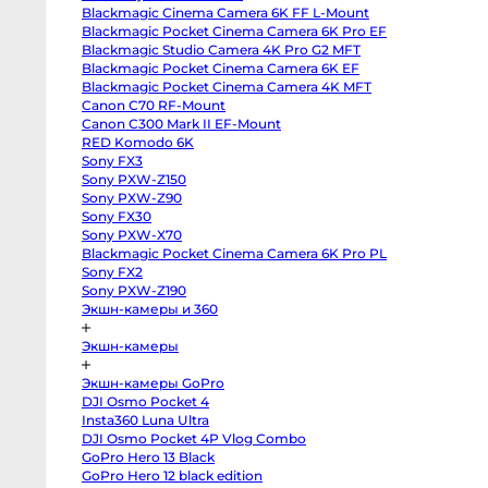
III
Blackmagic Cinema Camera 6K FF L-Mount
Sony
0 China Ball
сотами для FH50
a7
Blackmagic Pocket Cinema Camera 6K Pro EF
IV
Blackmagic Studio Camera 4K Pro G2 MFT
Sony
a7R
Blackmagic Pocket Cinema Camera 6K EF
IV
Blackmagic Pocket Cinema Camera 4K MFT
Sony
Canon C70 RF-Mount
a7C
II
Canon C300 Mark II EF-Mount
Sony
RED Komodo 6K
a6700
Sony
Sony FX3
a6600
Sony PXW-Z150
Sony
a7
Sony PXW-Z90
III
Sony FX30
Sony
Sony PXW-X70
a7S
II
Blackmagic Pocket Cinema Camera 6K Pro PL
Sony
Sony FX2
ZV-
E10
Sony PXW-Z190
II
Экшн-камеры и 360
Sony
Alpha
6500
Экшн-камеры
body
Sony
a6400
Экшн-камеры GoPro
Sony
DJI Osmo Pocket 4
a6300
Sony
Insta360 Luna Ultra
a6000
DJI Osmo Pocket 4P Vlog Combo
Sony
GoPro Hero 13 Black
ZV-
E1
GoPro Hero 12 black edition
Fujifilm