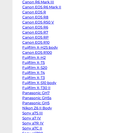
Canon R6 Mark III
Half
Canon
Canon EOS R6 Mark II
R6
Canon EOS R
Mark
III
Canon EOS R8
Canon
Canon EOS R50 V
EOS
Canon EOS R6
R6
Mark
Canon EOS R7
II
Canon EOS RP
Canon
EOS
Canon EOS R10
R
Fujifilm X-H2S body
Canon
Canon EOS R100
EOS
R8
Fujifilm X-H2
Canon
Fujifilm X-T5
EOS
R50
Fujifilm X-S20
V
Fujifilm X-T4
Canon
EOS
Fujifilm X-T3
R6
Fujifilm X-S10 body
Canon
Fujifilm X-T30 II
EOS
R7
Panasonic GH7
Canon
Panasonic GH5s
EOS
RP
Panasonic GH5
Canon
Nikon Z6 II Body
EOS
Sony a7S III
R10
Fujifilm
Sony a7 IV
X-
Sony a7R IV
H2S
body
Sony a7C II
Canon