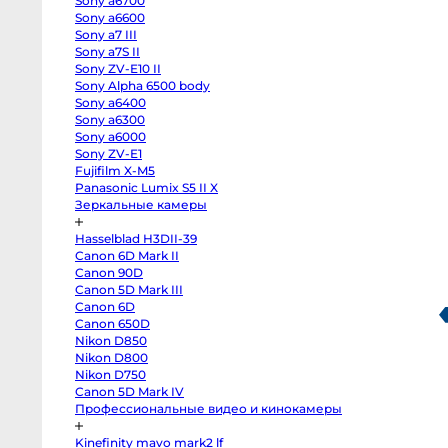
Sony a6700
EOS
R100
Sony a6600
Fujifilm
Sony a7 III
X-
Sony a7S II
H2
Fujifilm
Sony ZV-E10 II
X-
Sony Alpha 6500 body
T5
Fujifilm
Sony a6400
X-
Sony a6300
S20
Sony a6000
Fujifilm
X-
Sony ZV-E1
T4
Fujifilm X-M5
Fujifilm
X-
Panasonic Lumix S5 II X
T3
Зеркальные камеры
Fujifilm
X-
S10
Hasselblad H3DII-39
body
Canon 6D Mark II
Fujifilm
X-
Canon 90D
T30
Canon 5D Mark III
II
Panasonic
Canon 6D
GH7
Canon 650D
Panasonic
Nikon D850
GH5s
Panasonic
Nikon D800
GH5
Nikon D750
Nikon
Z6
Canon 5D Mark IV
II
Профессиональные видео и кинокамеры
Body
Sony
a7S
офтбокс Aputure Lantern
Софтбокс Godox FS50 с
Kinefinity mavo mark2 lf