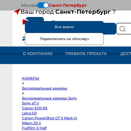
Москва
Санкт-Петербург
Ваш город
Санкт-Петербург
?
Все верно
КАТАЛОГ
Переключить на «Москву»
КАМЕРЫ
Беззеркальные
камеры
О КОМПАНИИ
ПРАВИЛА ПРОКАТА
ДОС
Беззеркальные
камеры
Sony
Sony
a7
V
Canon
КАМЕРЫ
EOS
R5
Leica
Беззеркальные камеры
Q2
Canon
Беззеркальные камеры Sony
PowerShot
G7
Sony a7 V
X
Canon EOS R5
Mark
III
Leica Q2
Nikon
Canon PowerShot G7 X Mark III
Z5
Nikon Z5 II
II
Fujifilm
Fujifilm X Half
X