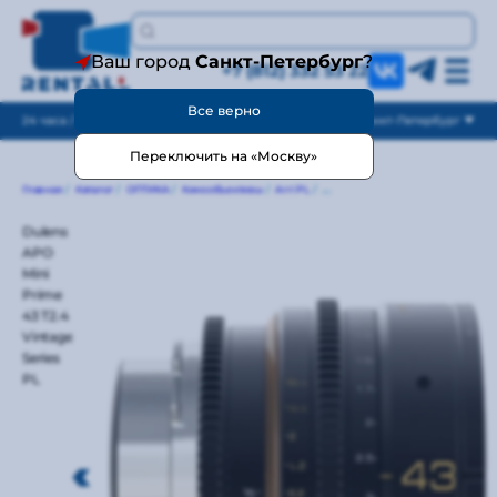
Ваш город
Санкт-Петербург
?
+7 (812) 332 53 22
Все верно
24 часа / без выходных
Санкт-Петербург
Переключить на «Москву»
Главная
/
Каталог
/
ОПТИКА
/
Кинообъективы
/
Arri PL
/
Dulens APO Mini Prime 43 T2.4 Vint
Dulens
APO
Mini
Prime
43 T2.4
Vintage
Series
PL