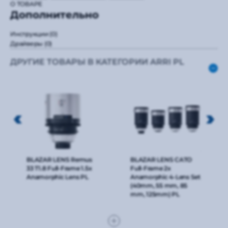
О ТОВАРЕ
Дополнительно
Инструкции
(0)
Драйверы
(0)
ДРУГИЕ ТОВАРЫ В КАТЕГОРИИ ARRI PL
BLAZAR LENS Remus
BLAZAR LENS CATO
33 T1.8 Full-Frame 1.5x
Full-Frame 2x
Anamorphic Lens PL
Anamorphic 4-Lens Set
(40mm, 55 mm, 85
mm, 125mm) PL