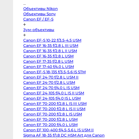
Pocket
Cinema
Camera
Объективы Nikon
4K
Объективы Sony
MFT
Canon
Canon EF / EF-S
C70
RF-
Зум-объективы
Mount
Canon
C300
Canon EF-S 10-22 f/3.5-4.5 USM
Mark
II
Canon EF 16-35 f/2.8 L III USM
EF-
Canon EF 16-35 f/2.8 L II USM
Mount
Canon EF 16-35 f/2.8 L USM
RED
Komodo
Canon EF 17-35 f/2.8 L USM
6K
Canon EF 17-40 f/4.0 L USM
Sony
FX3
Canon EF-S 18-135 f/3.5-5.6 IS STM
Sony
Canon EF 24-70 f/2.8 L USM II
PXW-
Z150
Canon EF 24-70 f/2.8 L USM
Sony
Canon EF 24-70 f/4.0 L IS USM
PXW-
Canon EF 24-105 f/4.0 L IS II USM
Z90
Sony
Canon EF 24-105 f/4.0 IS L USM
FX30
Canon EF 70-200 f/2.8 L IS III USM
Sony
PXW-
Canon EF 70-200 f/2.8 L IS II USM
X70
Canon EF 70-200 f/2.8 L IS USM
Blackmagic
Canon EF 70-200 f/2.8 L USM
Pocket
Cinema
Canon EF 70-200 f/4.0 L USM
Camera
Canon EF 100-400 f/4.5-5.6 L IS USM II
6K
Pro
Sigma AF 18-35 f/1.8 DC HSM Art для Canon
PL