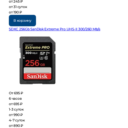
от 245 ₽
от 31 суток
от 190 ₽
В корзину
SDXC 256Gb SanDisk Extreme Pro UHS-II 300/260 Mb/s
От 695 ₽
6 часов
от 695 ₽
1-3 суток
от 990 ₽
4-7 суток
от 890 ₽