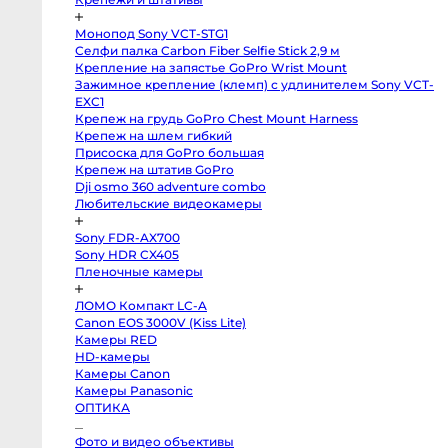
Профессиональные
видео
и
Монопод Sony VCT-STG1
кинокамеры
Селфи палка Carbon Fiber Selfie Stick 2,9 м
Kinefinity
Крепление на запястье GoPro Wrist Mount
mavo
Зажимное крепление (клемп) с удлинителем Sony VCT-
mark2
lf
EXC1
Blackmagic
Крепеж на грудь GoPro Chest Mount Harness
Cinema
Крепеж на шлем гибкий
Camera
6K
Присоска для GoPro большая
FF
Крепеж на штатив GoPro
L-
Mount
Dji osmo 360 adventure combo
Blackmagic
Любительские видеокамеры
Pocket
Cinema
Camera
Sony FDR-AX700
6K
Sony HDR CX405
Pro
EF
Пленочные камеры
Blackmagic
Studio
Camera
ЛОМО Компакт LC-A
4K
Canon EOS 3000V (Kiss Lite)
Pro
Камеры RED
G2
MFT
HD-камеры
Blackmagic
Камеры Canon
Pocket
Cinema
Камеры Panasonic
Camera
ОПТИКА
6K
EF
Blackmagic
Фото и видео объективы