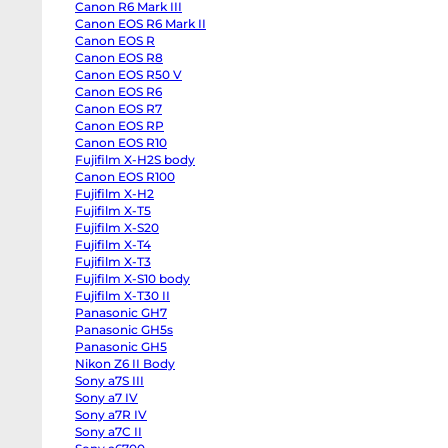
Canon R6 Mark III
Half
Canon
Canon EOS R6 Mark II
R6
Canon EOS R
Mark
III
Canon EOS R8
Canon
Canon EOS R50 V
EOS
Canon EOS R6
R6
Mark
Canon EOS R7
II
Canon EOS RP
Canon
EOS
Canon EOS R10
R
Fujifilm X-H2S body
Canon
Canon EOS R100
EOS
R8
Fujifilm X-H2
Canon
Fujifilm X-T5
EOS
R50
Fujifilm X-S20
V
Fujifilm X-T4
Canon
EOS
Fujifilm X-T3
R6
Fujifilm X-S10 body
Canon
Fujifilm X-T30 II
EOS
R7
Panasonic GH7
Canon
Panasonic GH5s
EOS
RP
Panasonic GH5
Canon
Nikon Z6 II Body
EOS
Sony a7S III
R10
Fujifilm
Sony a7 IV
X-
Sony a7R IV
H2S
body
Sony a7C II
Canon