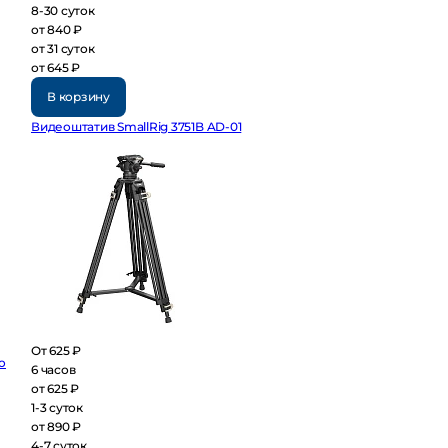
8-30 суток
от 840 ₽
от 31 суток
от 645 ₽
В корзину
Видеоштатив SmallRig 3751B AD-01
От 625 ₽
6 часов
от 625 ₽
1-3 суток
от 890 ₽
4-7 суток