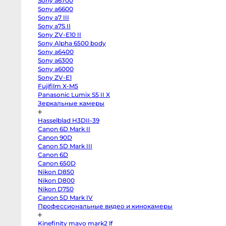
Sony a6700
EOS
R100
Sony a6600
Fujifilm
Sony a7 III
X-
Sony a7S II
H2
Fujifilm
Sony ZV-E10 II
X-
Sony Alpha 6500 body
T5
Fujifilm
Sony a6400
X-
Sony a6300
S20
Sony a6000
Fujifilm
X-
Sony ZV-E1
T4
Fujifilm X-M5
Fujifilm
X-
Panasonic Lumix S5 II X
T3
Зеркальные камеры
Fujifilm
X-
S10
Hasselblad H3DII-39
body
Canon 6D Mark II
Fujifilm
X-
Canon 90D
T30
Canon 5D Mark III
II
Panasonic
Canon 6D
GH7
Canon 650D
Panasonic
Nikon D850
GH5s
Panasonic
Nikon D800
GH5
Nikon D750
Nikon
Z6
Canon 5D Mark IV
II
Профессиональные видео и кинокамеры
Body
Sony
a7S
Kinefinity mavo mark2 lf