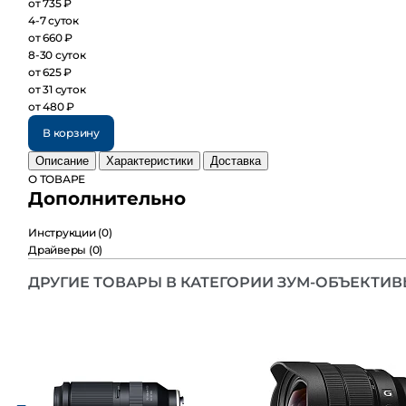
от 735 ₽
4-7 суток
от 660 ₽
8-30 суток
от 625 ₽
от 31 суток
от 480 ₽
В корзину
Описание
Характеристики
Доставка
О ТОВАРЕ
Дополнительно
Инструкции
(0)
Драйверы
(0)
ДРУГИЕ ТОВАРЫ В КАТЕГОРИИ ЗУМ-ОБЪЕКТИВЫ