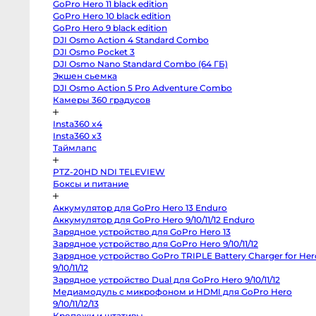
GoPro Hero 11 black edition
X-
M5
GoPro Hero 10 black edition
Panasonic
GoPro Hero 9 black edition
Lumix
DJI Osmo Action 4 Standard Combo
S5
II
DJI Osmo Pocket 3
X
DJI Osmo Nano Standard Combo (64 ГБ)
Зеркальные
камеры
Экшен сьемка
DJI Osmo Action 5 Pro Adventure Combo
Hasselblad
H3DII-
Камеры 360 градусов
39
Canon
Insta360 x4
6D
Mark
Insta360 x3
II
Таймлапс
Canon
90D
Canon
PTZ-20HD NDI TELEVIEW
5D
Боксы и питание
Mark
III
Canon
Аккумулятор для GoPro Hero 13 Enduro
6D
Canon
Аккумулятор для GoPro Hero 9/10/11/12 Enduro
650D
Зарядное устройство для GoPro Hero 13
Nikon
D850
Зарядное устройство для GoPro Hero 9/10/11/12
Nikon
Зарядное устройство GoPro TRIPLE Battery Charger for
D800
Hero 9/10/11/12
Nikon
D750
Зарядное устройство Dual для GoPro Hero 9/10/11/12
Canon
Медиамодуль с микрофоном и HDMI для GoPro Hero
5D
Mark
9/10/11/12/13
IV
Крепежи и штативы