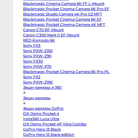
III
Blackmagic Cinema Camera 6K FF L-Mount
Sony
a7
Blackmagic Pocket Cinema Camera 6K Pro EF
IV
Blackmagic Studio Camera 4K Pro G2 MFT
Sony
a7R
Blackmagic Pocket Cinema Camera 6K EF
IV
Blackmagic Pocket Cinema Camera 4K MFT
Sony
Canon C70 RF-Mount
a7C
II
Canon C300 Mark II EF-Mount
Sony
RED Komodo 6K
a6700
Sony
Sony FX3
a6600
Sony PXW-Z150
Sony
a7
Sony PXW-Z90
III
Sony FX30
Sony
Sony PXW-X70
a7S
II
Blackmagic Pocket Cinema Camera 6K Pro PL
Sony
Sony FX2
ZV-
E10
Sony PXW-Z190
II
Экшн-камеры и 360
Sony
Alpha
6500
Экшн-камеры
body
Sony
a6400
Экшн-камеры GoPro
Sony
DJI Osmo Pocket 4
a6300
Sony
Insta360 Luna Ultra
a6000
DJI Osmo Pocket 4P Vlog Combo
Sony
GoPro Hero 13 Black
ZV-
E1
GoPro Hero 12 black edition
Fujifilm