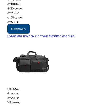
от 800 ₽
8-30 суток
от 755 ₽
от 31 суток
от 580 ₽
В корзину
Сумка для камеры и оптики Mesidton средняя
От 205 ₽
6 часов
от 205 ₽
1-3 суток