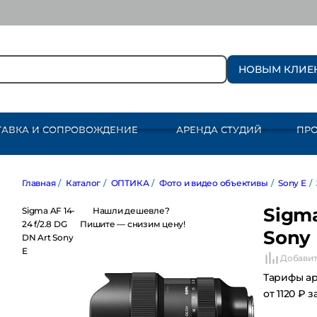
НОВЫМ КЛИЕ
ТАВКА И СОПРОВОЖДЕНИЕ
АРЕНДА СТУДИЙ
ПР
Главная
/
Каталог
/
ОПТИКА
/
Фото и видео объективы
/
Sony E
/
Зум
Sigma
Sigma AF 14-24
Нашли дешевле?
f/2.8 DG DN Art
Пишите — снизим цену!
Sony 
Sony E
Добавит
Тарифы а
от 1120 ₽ з