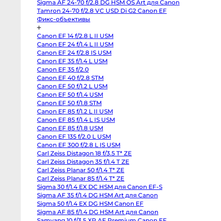
Sigma AF 24-70 f/2.8 DG HSM OS Art для Canon
Sony
FX2
Tamron 24-70 f/2.8 VC USD Di G2 Canon EF
Sony
Фикс-объективы
PXW-
Z190
Экшн-
Canon EF 14 f/2.8 L II USM
камеры
Canon EF 24 f/1.4 L II USM
и
360
Canon EF 24 f/2.8 IS USM
Canon EF 35 f/1.4 L USM
Экшн-
Canon EF 35 f/2.0
камеры
Canon EF 40 f/2.8 STM
Экшн-
Canon EF 50 f/1.2 L USM
камеры
GoPro
Canon EF 50 f/1.4 USM
DJI
Canon EF 50 f/1.8 STM
Osmo
Pocket
Canon EF 85 f/1.2 L II USM
4
Canon EF 85 f/1.4 L IS USM
Insta360
Canon EF 85 f/1.8 USM
Luna
Ultra
Canon EF 135 f/2.0 L USM
DJI
Canon EF 300 f/2.8 L IS USM
Osmo
Pocket
Carl Zeiss Distagon 18 f/3.5 T* ZE
4P
Carl Zeiss Distagon 35 f/1.4 T ZE
Vlog
Carl Zeiss Planar 50 f/1.4 T* ZE
Combo
GoPro
Carl Zeiss Planar 85 f/1.4 T* ZE
Hero
Sigma 30 f/1.4 EX DC HSM для Canon EF-S
13
Black
Sigma AF 35 f/1.4 DG HSM Art для Canon
GoPro
Sigma 50 f/1.4 EX DG HSM Canon EF
Hero
12
Sigma AF 85 f/1.4 DG HSM Art для Canon
black
Samyang 10 f/3.5 XP AE Premium Canon EF