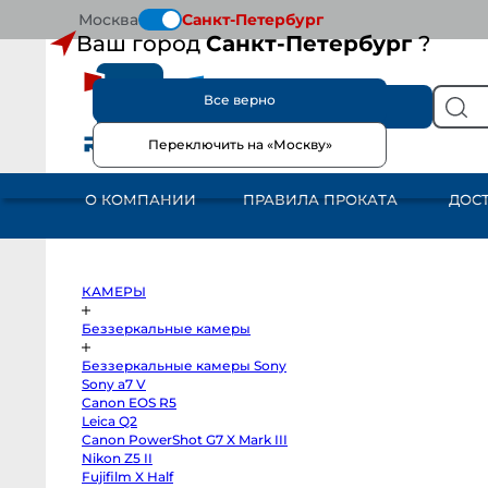
Москва
Санкт-Петербург
Ваш город
Санкт-Петербург
?
Все верно
КАТАЛОГ
Переключить на «Москву»
КАМЕРЫ
Беззеркальные
камеры
О КОМПАНИИ
ПРАВИЛА ПРОКАТА
ДОС
Беззеркальные
камеры
Sony
Sony
a7
V
Canon
КАМЕРЫ
EOS
R5
Leica
Беззеркальные камеры
Q2
Canon
Беззеркальные камеры Sony
PowerShot
G7
Sony a7 V
X
Canon EOS R5
Mark
III
Leica Q2
Nikon
Canon PowerShot G7 X Mark III
Z5
Nikon Z5 II
II
Fujifilm
Fujifilm X Half
X