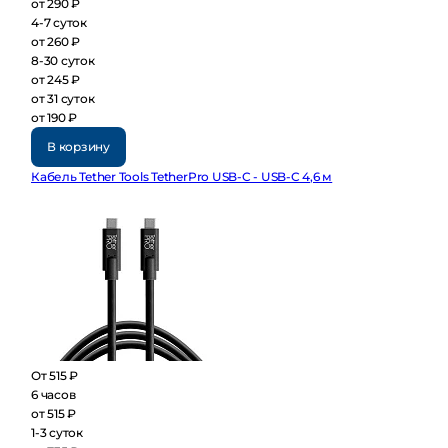
от 290 ₽
4-7 суток
от 260 ₽
8-30 суток
от 245 ₽
от 31 суток
от 190 ₽
В корзину
Кабель Tether Tools TetherPro USB-C - USB-C 4,6 м
От 515 ₽
6 часов
от 515 ₽
1-3 суток