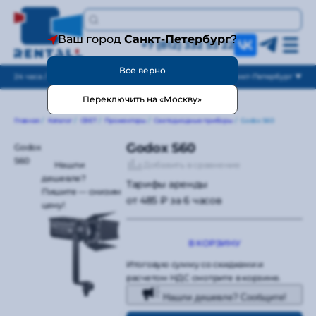
Ваш город
Санкт-Петербург
?
+7 (812) 332 53 22
Все верно
24 часа / без выходных
Санкт-Петербург
Переключить на «Москву»
Главная
/
Каталог
/
СВЕТ
/
Прожекторы
/
Светодиодные приборы
/
Godox S60
Godox S60
Godox
S60
Добавить в сравнение
Нашли
дешевле?
Тарифы аренды
Пишите — снизим
от 485 ₽ за 6 часов
цену!
В КОРЗИНУ
Итоговую сумму со скидками и
расчетом НДС смотрите в корзине.
Нашли дешевле? Сообщите!