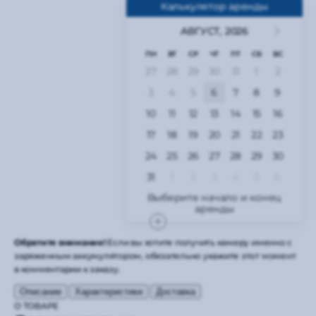
Калькулятор аренды
АВГУСТ,
2026
ПН
ВТ
СР
ЧТ
ПТ
СБ
ВС
27
28
29
30
31
1
2
3
4
5
6
7
8
9
10
11
12
13
14
15
16
17
18
19
20
21
22
23
24
25
26
27
28
29
30
31
1
2
3
4
5
6
Обратите внимание!
Если вы хотите получить камеру именно с
заряженным аккумулятором, обязательно укажите этот момент
в комментарии к заказу.
Описание
Характеристики
Доставка
О ТОВАРЕ