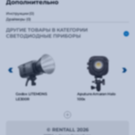
Дополнительно
Инструкции
(0)
Драйверы
(0)
ДРУГИЕ ТОВАРЫ В КАТЕГОРИИ
СВЕТОДИОДНЫЕ ПРИБОРЫ
Godox LITEMONS
Aputure Amaran Halo
LE300R
100x
© RENTALL 2026