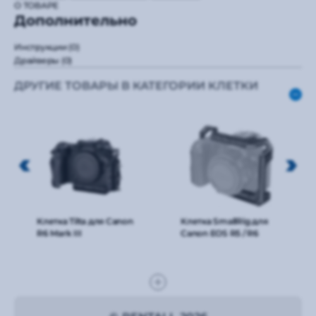
О ТОВАРЕ
Дополнительно
Инструкции
(0)
Драйверы
(0)
ДРУГИЕ ТОВАРЫ В КАТЕГОРИИ КЛЕТКИ
Клетка Tilta для Canon
Клетка SmallRig для
R6 Mark III
Canon EOS R5 / R6