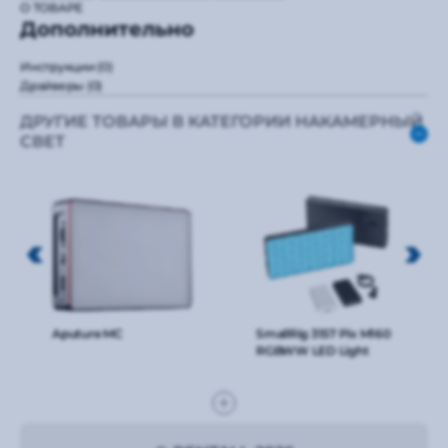
О ТОВАРЕ
Дополнительно
Инструкции
(0)
Драйверы
(0)
ДРУГИЕ ТОВАРЫ В КАТЕГОРИИ НАКАМЕРНЫЙ
СВЕТ
Aputure MC
SmallRig 3157 Pix M160
RGBWW LED Light