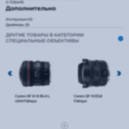
О ТОВАРЕ
Дополнительно
Инструкции
(0)
Драйверы
(0)
ДРУГИЕ ТОВАРЫ В КАТЕГОРИИ
СПЕЦИАЛЬНЫЕ ОБЪЕКТИВЫ
Canon EF 8-15 f/4.0 L
Canon EF 15 f/2.8
USM Fisheye
Fisheye