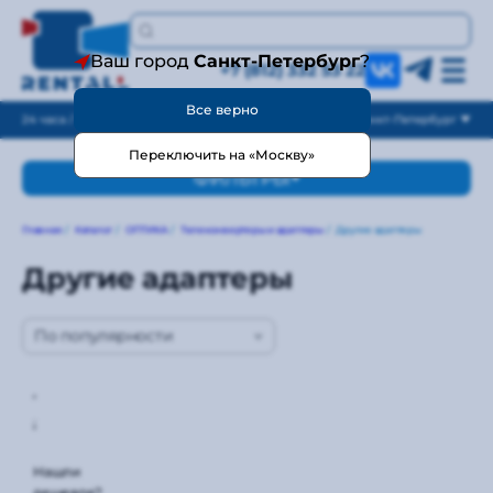
Ваш город
Санкт-Петербург
?
+7 (812) 332 53 22
Все верно
24 часа / без выходных
Санкт-Петербург
Переключить на «Москву»
ФИЛЬТРЫ
Главная
/
Каталог
/
ОПТИКА
/
Телеконвертеры и адаптеры
/
Другие адаптеры
Другие адаптеры
По популярности
Анаморфотный
адаптер Sirui
1.25x
Нашли
дешевле?