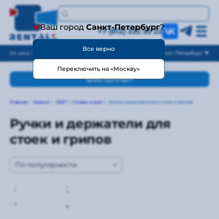
Ваш город
Санкт-Петербург
?
+7 (812) 332 53 22
Все верно
24 часа / без выходных
Санкт-Петербург
Переключить на «Москву»
ФИЛЬТРЫ
Главная
/
Каталог
/
СВЕТ
/
Стойки и грип
/
Ручки и держатели для стоек и грипов
Ручки и держатели для
стоек и грипов
По популярности
Рукоятка
Зажим
Godox
для зонта
ML-AK
с горячим