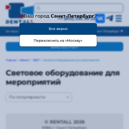
Ваш город
Санкт-Петербург
?
+7 (812) 332 53 22
Все верно
24 часа / без выходных
Санкт-Петербург
Переключить на «Москву»
ФИЛЬТРЫ
Главная
/
Каталог
/
СВЕТ
/
Световое оборудование для мероприятий
Световое оборудование для
мероприятий
По популярности
© RENTALL 2026
191186, г. Санкт-Петербург,