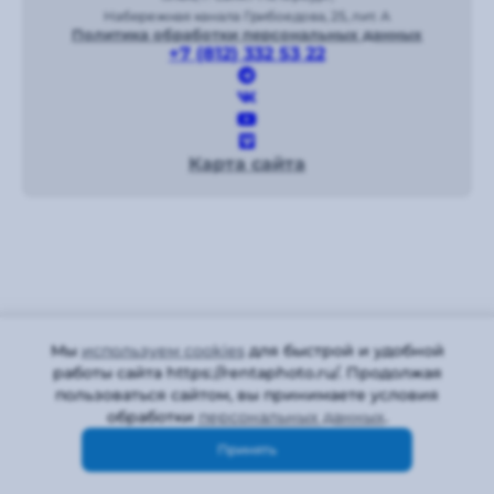
Набережная канала Грибоедова, 25, лит. А
Политика обработки персональных данных
+7 (812) 332 53 22
Карта сайта
Мы
используем cookies
для быстрой и удобной
работы сайта https://rentaphoto.ru/. Продолжая
пользоваться сайтом, вы принимаете условия
обработки
персональных данных
.
Принять
Контакты
Для новых
Кабинет
Акции
Корзина