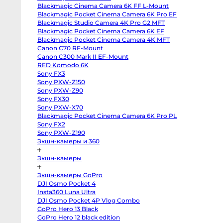
III
Blackmagic Cinema Camera 6K FF L-Mount
Sony
ull-Frame 1.5x
T2.0 Full-Frame 1.5x
a7
Blackmagic Pocket Cinema Camera 6K Pro EF
rphic Lens PL
Anamorphic Lens PL
IV
Blackmagic Studio Camera 4K Pro G2 MFT
Sony
a7R
Blackmagic Pocket Cinema Camera 6K EF
IV
Blackmagic Pocket Cinema Camera 4K MFT
Sony
Canon C70 RF-Mount
a7C
II
Canon C300 Mark II EF-Mount
Sony
RED Komodo 6K
a6700
Sony
Sony FX3
a6600
Sony PXW-Z150
Sony
a7
Sony PXW-Z90
III
Sony FX30
Sony
Sony PXW-X70
a7S
II
Blackmagic Pocket Cinema Camera 6K Pro PL
Sony
Sony FX2
ZV-
E10
Sony PXW-Z190
II
Экшн-камеры и 360
Sony
Alpha
6500
Экшн-камеры
body
Sony
a6400
Экшн-камеры GoPro
Sony
DJI Osmo Pocket 4
a6300
Sony
Insta360 Luna Ultra
a6000
DJI Osmo Pocket 4P Vlog Combo
Sony
GoPro Hero 13 Black
ZV-
E1
GoPro Hero 12 black edition
Fujifilm