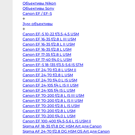
Pocket
Cinema
Camera
Объективы Nikon
4K
Объективы Sony
MFT
Canon
Canon EF / EF-S
C70
RF-
Зум-объективы
Mount
Canon
C300
Canon EF-S 10-22 f/3.5-4.5 USM
Mark
II
Canon EF 16-35 f/2.8 L III USM
EF-
Canon EF 16-35 f/2.8 L II USM
Mount
Canon EF 16-35 f/2.8 L USM
RED
Komodo
Canon EF 17-35 f/2.8 L USM
6K
Canon EF 17-40 f/4.0 L USM
Sony
FX3
Canon EF-S 18-135 f/3.5-5.6 IS STM
Sony
Canon EF 24-70 f/2.8 L USM II
PXW-
Z150
Canon EF 24-70 f/2.8 L USM
Sony
Canon EF 24-70 f/4.0 L IS USM
PXW-
Canon EF 24-105 f/4 L IS II USM
Z90
Sony
Canon EF 24-105 f/4 IS L USM
FX30
Canon EF 70-200 f/2.8 L IS III USM
Sony
PXW-
Canon EF 70-200 f/2.8 L IS II USM
X70
Canon EF 70-200 f/2.8 L IS USM
Blackmagic
Canon EF 70-200 f/2.8 L USM
Pocket
Cinema
Canon EF 70-200 f/4.0 L USM
Camera
Canon EF 100-400 f/4.5-5.6 L IS USM II
6K
Pro
Sigma AF 18-35 f/1.8 DC HSM Art для Canon
PL