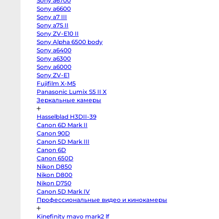
Sony a6700
EOS
R100
Sony a6600
Fujifilm
Sony a7 III
X-
Sony a7S II
H2
Fujifilm
Sony ZV-E10 II
X-
Sony Alpha 6500 body
T5
Fujifilm
Sony a6400
X-
Sony a6300
S20
Sony a6000
Fujifilm
X-
Sony ZV-E1
T4
Fujifilm X-M5
Fujifilm
X-
Panasonic Lumix S5 II X
T3
Зеркальные камеры
Fujifilm
X-
S10
Hasselblad H3DII-39
body
Canon 6D Mark II
Fujifilm
X-
Canon 90D
T30
Canon 5D Mark III
II
Panasonic
Canon 6D
GH7
Canon 650D
Panasonic
Nikon D850
GH5s
Panasonic
Nikon D800
GH5
Nikon D750
Nikon
Z6
Canon 5D Mark IV
II
Профессиональные видео и кинокамеры
Body
Sony
a7S
R LENS Remus 65
BLAZAR LENS Remus 45
Kinefinity mavo mark2 lf