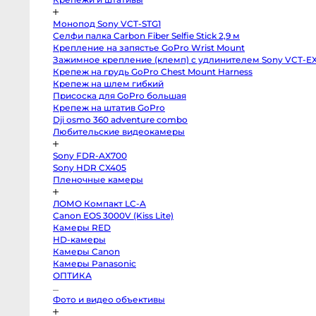
Профессиональные
видео
и
Монопод Sony VCT-STG1
кинокамеры
Селфи палка Carbon Fiber Selfie Stick 2,9 м
Kinefinity
Крепление на запястье GoPro Wrist Mount
mavo
Зажимное крепление (клемп) с удлинителем Sony VCT-
mark2
lf
EXC1
Blackmagic
Крепеж на грудь GoPro Chest Mount Harness
Cinema
Крепеж на шлем гибкий
Camera
6K
Присоска для GoPro большая
FF
Крепеж на штатив GoPro
L-
Mount
Dji osmo 360 adventure combo
Blackmagic
Любительские видеокамеры
Pocket
Cinema
Camera
Sony FDR-AX700
6K
Sony HDR CX405
Pro
EF
Пленочные камеры
Blackmagic
Studio
Camera
ЛОМО Компакт LC-A
4K
Canon EOS 3000V (Kiss Lite)
Pro
Камеры RED
G2
MFT
HD-камеры
Blackmagic
Камеры Canon
Pocket
Cinema
Камеры Panasonic
Camera
ОПТИКА
6K
EF
Blackmagic
Фото и видео объективы