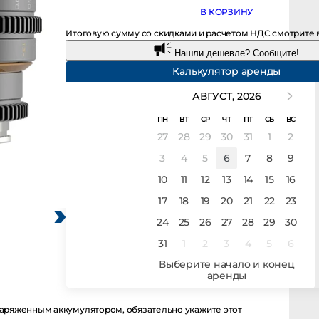
В КОРЗИНУ
Итоговую сумму со скидками и расчетом НДС смотрите в корз
Нашли дешевле? Сообщите!
Калькулятор аренды
АВГУСТ,
2026
ПН
ВТ
СР
ЧТ
ПТ
СБ
ВС
27
28
29
30
31
1
2
3
4
5
6
7
8
9
10
11
12
13
14
15
16
17
18
19
20
21
22
23
24
25
26
27
28
29
30
31
1
2
3
4
5
6
енным аккумулятором, обязательно укажите этот момент в