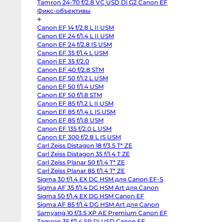
Sigma AF 24-70 f/2.8 DG HSM OS Art для Canon
Sony
FX2
Tamron 24-70 f/2.8 VC USD Di G2 Canon EF
Sony
Фикс-объективы
PXW-
Z190
Экшн-
Canon EF 14 f/2.8 L II USM
камеры
Canon EF 24 f/1.4 L II USM
и
360
Canon EF 24 f/2.8 IS USM
Canon EF 35 f/1.4 L USM
Экшн-
Canon EF 35 f/2.0
камеры
Canon EF 40 f/2.8 STM
Экшн-
Canon EF 50 f/1.2 L USM
камеры
GoPro
Canon EF 50 f/1.4 USM
DJI
Canon EF 50 f/1.8 STM
Osmo
Pocket
Canon EF 85 f/1.2 L II USM
4
Canon EF 85 f/1.4 L IS USM
Insta360
Canon EF 85 f/1.8 USM
Luna
Ultra
Canon EF 135 f/2.0 L USM
DJI
Canon EF 300 f/2.8 L IS USM
Osmo
Pocket
Carl Zeiss Distagon 18 f/3.5 T* ZE
4P
Carl Zeiss Distagon 35 f/1.4 T ZE
Vlog
Carl Zeiss Planar 50 f/1.4 T* ZE
Combo
GoPro
Carl Zeiss Planar 85 f/1.4 T* ZE
Hero
Sigma 30 f/1.4 EX DC HSM для Canon EF-S
13
Black
Sigma AF 35 f/1.4 DG HSM Art для Canon
GoPro
Sigma 50 f/1.4 EX DG HSM Canon EF
Hero
12
Sigma AF 85 f/1.4 DG HSM Art для Canon
black
Samyang 10 f/3.5 XP AE Premium Canon EF