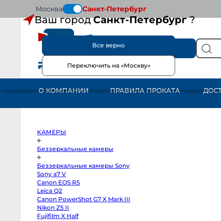
Москва
Санкт-Петербург
Ваш город
Санкт-Петербург
?
Все верно
КАТАЛОГ
Переключить на «Москву»
КАМЕРЫ
Беззеркальные
камеры
О КОМПАНИИ
ПРАВИЛА ПРОКАТА
ДОС
Беззеркальные
камеры
Sony
Sony
a7
V
Canon
КАМЕРЫ
EOS
R5
Leica
Беззеркальные камеры
Q2
Canon
Беззеркальные камеры Sony
PowerShot
G7
Sony a7 V
X
Canon EOS R5
Mark
III
Leica Q2
Nikon
Canon PowerShot G7 X Mark III
Z5
Nikon Z5 II
II
Fujifilm
Fujifilm X Half
X