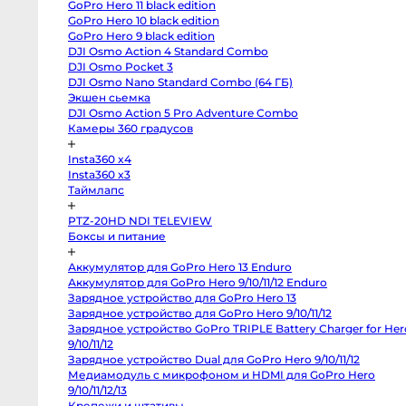
GoPro Hero 11 black edition
X-
M5
GoPro Hero 10 black edition
Panasonic
GoPro Hero 9 black edition
Lumix
DJI Osmo Action 4 Standard Combo
S5
II
DJI Osmo Pocket 3
X
DJI Osmo Nano Standard Combo (64 ГБ)
Зеркальные
камеры
Экшен сьемка
DJI Osmo Action 5 Pro Adventure Combo
Hasselblad
H3DII-
Камеры 360 градусов
39
Canon
Insta360 x4
6D
Mark
Insta360 x3
II
Таймлапс
Canon
90D
Canon
PTZ-20HD NDI TELEVIEW
5D
Боксы и питание
Mark
III
Canon
Аккумулятор для GoPro Hero 13 Enduro
6D
Canon
Аккумулятор для GoPro Hero 9/10/11/12 Enduro
650D
Зарядное устройство для GoPro Hero 13
Nikon
D850
Зарядное устройство для GoPro Hero 9/10/11/12
Nikon
Зарядное устройство GoPro TRIPLE Battery Charger for
D800
Hero 9/10/11/12
Nikon
D750
Зарядное устройство Dual для GoPro Hero 9/10/11/12
Canon
Медиамодуль с микрофоном и HDMI для GoPro Hero
5D
Mark
9/10/11/12/13
IV
Крепежи и штативы