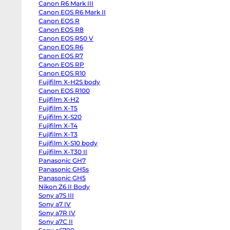
Canon R6 Mark III
Half
Canon
Canon EOS R6 Mark II
R6
Canon EOS R
Mark
III
Canon EOS R8
Canon
Canon EOS R50 V
EOS
Canon EOS R6
R6
Mark
Canon EOS R7
II
Canon EOS RP
Canon
EOS
Canon EOS R10
R
Fujifilm X-H2S body
Canon
Canon EOS R100
EOS
R8
Fujifilm X-H2
Canon
Fujifilm X-T5
EOS
R50
Fujifilm X-S20
V
Fujifilm X-T4
Canon
EOS
Fujifilm X-T3
R6
Fujifilm X-S10 body
Canon
Fujifilm X-T30 II
EOS
R7
Panasonic GH7
Canon
Panasonic GH5s
EOS
RP
Panasonic GH5
Canon
Nikon Z6 II Body
EOS
Sony a7S III
R10
Fujifilm
Sony a7 IV
X-
Sony a7R IV
H2S
body
Sony a7C II
Canon