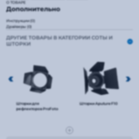
О ТОВАРЕ
Дополнительно
Инструкции
(0)
Драйверы
(0)
ДРУГИЕ ТОВАРЫ В КАТЕГОРИИ СОТЫ И
ШТОРКИ
Шторки для
Шторки Aputure F10
рефлекторов ProFoto