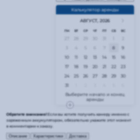
Калькулятор аренды
АВГУСТ,
2026
ПН
ВТ
СР
ЧТ
ПТ
СБ
ВС
27
28
29
30
31
1
2
3
4
5
6
7
8
9
10
11
12
13
14
15
16
17
18
19
20
21
22
23
24
25
26
27
28
29
30
31
1
2
3
4
5
6
Обратите внимание!
Если вы хотите получить камеру именно с
заряженным аккумулятором, обязательно укажите этот момент
в комментарии к заказу.
Описание
Характеристики
Доставка