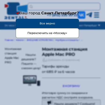
Ваш город
Санкт-Петербург
?
+7 (812) 332 53 22
Все верно
24 часа / без выходных
Санкт-Петербург
Переключить на «Москву»
Главная
/
Каталог
/
ВНЕШНИЕ УСТРОЙСТВА
/
Ноутбуки и планшеты
/
Монтажная станция A
Монтажная станция
Монтажная
станция
Apple Mac PRO
Нашли
Apple Mac
дешевле?
Добавить в сравнение
PRO
Пишите —
Тарифы аренды
снизим цену!
от 6815 ₽ за 6 часов
В КОРЗИНУ
Итоговую сумму со скидками и
расчетом НДС смотрите в корзине.
Нашли дешевле? Сообщите!