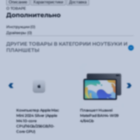
Описание
Характеристики
Доставка
О ТОВАРЕ
Дополнительно
Инструкции
(0)
Драйверы
(0)
ДРУГИЕ ТОВАРЫ В КАТЕГОРИИ НОУТБУКИ И
ПЛАНШЕТЫ
Компьютер Apple Mac
Планшет Huawei
Mini 2024 Silver (Apple
MatePad BAH4-W09
M4 10-core
4/64Gb
CPU/16Gb/256GB/10-
Core GPU)