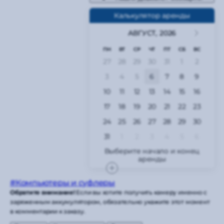
Калькулятор аренды
АВГУСТ,
2026
ПН
ВТ
СР
ЧТ
ПТ
СБ
ВС
27
28
29
30
31
1
2
3
4
5
6
7
8
9
10
11
12
13
14
15
16
17
18
19
20
21
22
23
24
25
26
27
28
29
30
31
1
2
3
4
5
6
#Компьютеры и суфлеры
Обратите внимание!
Если вы хотите получить камеру именно с
заряженным аккумулятором, обязательно укажите этот момент
в комментарии к заказу.