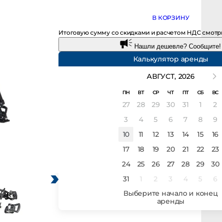
В КОРЗИНУ
Итоговую сумму со скидками и расчетом НДС смотрите 
Нашли дешевле? Сообщите!
Калькулятор аренды
АВГУСТ,
2026
ПН
ВТ
СР
ЧТ
ПТ
СБ
ВС
27
28
29
30
31
1
2
3
4
5
6
7
8
9
10
11
12
13
14
15
16
17
18
19
20
21
22
23
24
25
26
27
28
29
30
31
1
2
3
4
5
6