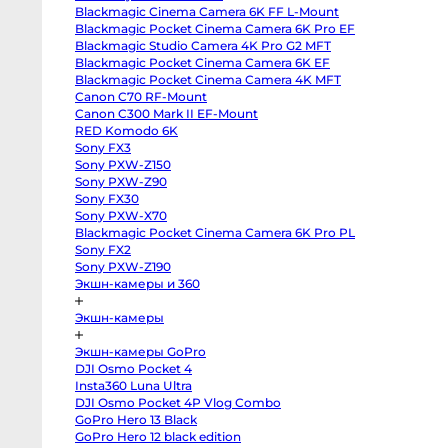
III
Blackmagic Cinema Camera 6K FF L-Mount
Sony
a7
Blackmagic Pocket Cinema Camera 6K Pro EF
IV
Blackmagic Studio Camera 4K Pro G2 MFT
Sony
a7R
Blackmagic Pocket Cinema Camera 6K EF
льный штатив
Настольный штатив Tilta
IV
Blackmagic Pocket Cinema Camera 4K MFT
Sony
Rig BUT2664
BT03
Canon C70 RF-Mount
a7C
II
Canon C300 Mark II EF-Mount
Sony
RED Komodo 6K
a6700
Sony
Sony FX3
a6600
Sony PXW-Z150
Sony
a7
Sony PXW-Z90
III
Sony FX30
Sony
Sony PXW-X70
a7S
II
Blackmagic Pocket Cinema Camera 6K Pro PL
Sony
Sony FX2
ZV-
E10
Sony PXW-Z190
II
Экшн-камеры и 360
Sony
Alpha
6500
Экшн-камеры
body
Sony
a6400
Экшн-камеры GoPro
Sony
DJI Osmo Pocket 4
a6300
Sony
Insta360 Luna Ultra
a6000
DJI Osmo Pocket 4P Vlog Combo
Sony
GoPro Hero 13 Black
ZV-
E1
GoPro Hero 12 black edition
Fujifilm