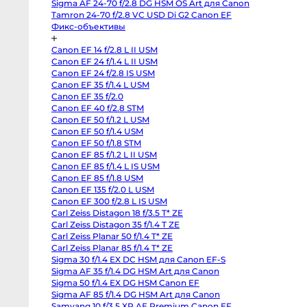
Sigma AF 24-70 f/2.8 DG HSM OS Art для Canon
Sony
FX2
Tamron 24-70 f/2.8 VC USD Di G2 Canon EF
Sony
Фикс-объективы
PXW-
Z190
Экшн-
Canon EF 14 f/2.8 L II USM
камеры
Canon EF 24 f/1.4 L II USM
и
360
Canon EF 24 f/2.8 IS USM
Canon EF 35 f/1.4 L USM
Экшн-
Canon EF 35 f/2.0
камеры
Canon EF 40 f/2.8 STM
Экшн-
Canon EF 50 f/1.2 L USM
камеры
GoPro
Canon EF 50 f/1.4 USM
DJI
Canon EF 50 f/1.8 STM
Osmo
Pocket
Canon EF 85 f/1.2 L II USM
4
Canon EF 85 f/1.4 L IS USM
Insta360
Canon EF 85 f/1.8 USM
Luna
Ultra
Canon EF 135 f/2.0 L USM
DJI
Canon EF 300 f/2.8 L IS USM
Osmo
Pocket
Carl Zeiss Distagon 18 f/3.5 T* ZE
4P
Carl Zeiss Distagon 35 f/1.4 T ZE
Vlog
Carl Zeiss Planar 50 f/1.4 T* ZE
Combo
GoPro
Carl Zeiss Planar 85 f/1.4 T* ZE
Hero
Sigma 30 f/1.4 EX DC HSM для Canon EF-S
13
Black
Sigma AF 35 f/1.4 DG HSM Art для Canon
GoPro
Sigma 50 f/1.4 EX DG HSM Canon EF
Hero
12
Sigma AF 85 f/1.4 DG HSM Art для Canon
black
Samyang 10 f/3.5 XP AE Premium Canon EF