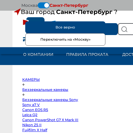
Москва
Санкт-Петербург
Ваш город
Санкт-Петербург
?
Все верно
КАТАЛОГ
Переключить на «Москву»
КАМЕРЫ
Беззеркальные
камеры
О КОМПАНИИ
ПРАВИЛА ПРОКАТА
ДОС
Беззеркальные
камеры
Sony
Sony
a7
V
Canon
КАМЕРЫ
EOS
R5
Leica
Беззеркальные камеры
Q2
Canon
Беззеркальные камеры Sony
PowerShot
G7
Sony a7 V
X
Canon EOS R5
Mark
III
Leica Q2
Nikon
Canon PowerShot G7 X Mark III
Z5
Nikon Z5 II
II
Fujifilm
Fujifilm X Half
X