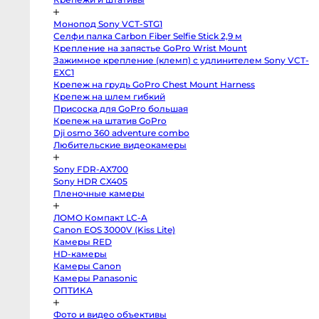
Профессиональные
видео
и
Монопод Sony VCT-STG1
кинокамеры
Селфи палка Carbon Fiber Selfie Stick 2,9 м
Kinefinity
Крепление на запястье GoPro Wrist Mount
mavo
Зажимное крепление (клемп) с удлинителем Sony VCT-
mark2
lf
EXC1
Blackmagic
Крепеж на грудь GoPro Chest Mount Harness
Cinema
Крепеж на шлем гибкий
Camera
6K
Присоска для GoPro большая
FF
Крепеж на штатив GoPro
L-
Mount
Dji osmo 360 adventure combo
Blackmagic
Любительские видеокамеры
Pocket
Cinema
Camera
Sony FDR-AX700
6K
Sony HDR CX405
Pro
EF
Пленочные камеры
Blackmagic
Studio
Camera
ЛОМО Компакт LC-A
4K
Canon EOS 3000V (Kiss Lite)
Pro
Камеры RED
G2
MFT
HD-камеры
Blackmagic
Камеры Canon
Pocket
Cinema
Камеры Panasonic
Camera
ОПТИКА
6K
EF
Blackmagic
Фото и видео объективы