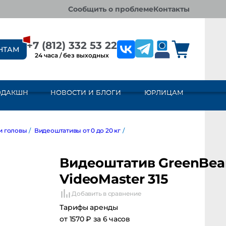
сообщить о проблеме
контакты
+7 (812) 332 53 22
НТАМ
24 часа / без выходных
ОДАКШН
НОВОСТИ И БЛОГИ
ЮРЛИЦАМ
оловы
/
Видеоштативы от 0 до 20 кг
/
Видеоштатив GreenBean
VideoMaster 315
Добавить в сравнение
Тарифы аренды
от 1570 ₽ за 6 часов