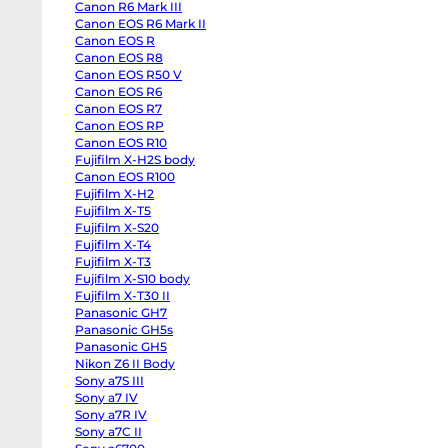
Canon R6 Mark III
Half
Canon
Canon EOS R6 Mark II
R6
Canon EOS R
Mark
III
Canon EOS R8
Canon
Canon EOS R50 V
EOS
Canon EOS R6
R6
Mark
Canon EOS R7
II
Canon EOS RP
Canon
EOS
Canon EOS R10
R
Fujifilm X-H2S body
Canon
Canon EOS R100
EOS
R8
Fujifilm X-H2
Canon
Fujifilm X-T5
EOS
R50
Fujifilm X-S20
V
Fujifilm X-T4
Canon
EOS
Fujifilm X-T3
R6
Fujifilm X-S10 body
Canon
Fujifilm X-T30 II
EOS
R7
Panasonic GH7
Canon
Panasonic GH5s
EOS
RP
Panasonic GH5
Canon
Nikon Z6 II Body
EOS
Sony a7S III
R10
Fujifilm
Sony a7 IV
X-
Sony a7R IV
H2S
body
Sony a7C II
Canon