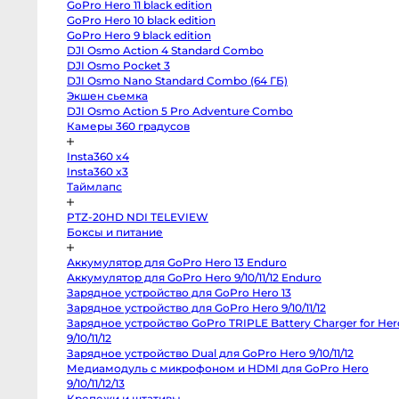
GoPro Hero 11 black edition
X-
M5
GoPro Hero 10 black edition
Panasonic
GoPro Hero 9 black edition
Lumix
DJI Osmo Action 4 Standard Combo
S5
II
DJI Osmo Pocket 3
X
DJI Osmo Nano Standard Combo (64 ГБ)
Зеркальные
камеры
Экшен сьемка
DJI Osmo Action 5 Pro Adventure Combo
Hasselblad
H3DII-
Камеры 360 градусов
39
Canon
Insta360 x4
6D
Mark
Insta360 x3
II
Таймлапс
Canon
90D
Canon
PTZ-20HD NDI TELEVIEW
5D
Боксы и питание
Mark
III
Canon
Аккумулятор для GoPro Hero 13 Enduro
6D
Canon
Аккумулятор для GoPro Hero 9/10/11/12 Enduro
650D
Зарядное устройство для GoPro Hero 13
Nikon
D850
Зарядное устройство для GoPro Hero 9/10/11/12
Nikon
Зарядное устройство GoPro TRIPLE Battery Charger for
D800
Hero 9/10/11/12
Nikon
D750
Зарядное устройство Dual для GoPro Hero 9/10/11/12
Canon
Медиамодуль с микрофоном и HDMI для GoPro Hero
5D
Mark
9/10/11/12/13
IV
Крепежи и штативы