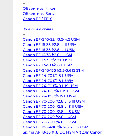
Pocket
Cinema
Camera
Объективы Nikon
4K
Объективы Sony
MFT
Canon
Canon EF / EF-S
C70
RF-
Зум-объективы
Mount
Canon
C300
Canon EF-S 10-22 f/3.5-4.5 USM
Mark
II
Canon EF 16-35 f/2.8 L III USM
EF-
Canon EF 16-35 f/2.8 L II USM
Mount
Canon EF 16-35 f/2.8 L USM
RED
Komodo
Canon EF 17-35 f/2.8 L USM
6K
Canon EF 17-40 f/4.0 L USM
Sony
FX3
Canon EF-S 18-135 f/3.5-5.6 IS STM
Sony
Canon EF 24-70 f/2.8 L USM II
PXW-
Z150
Canon EF 24-70 f/2.8 L USM
Sony
Canon EF 24-70 f/4.0 L IS USM
PXW-
Canon EF 24-105 f/4 L IS II USM
Z90
Sony
Canon EF 24-105 f/4 IS L USM
FX30
Canon EF 70-200 f/2.8 L IS III USM
Sony
PXW-
Canon EF 70-200 f/2.8 L IS II USM
X70
Canon EF 70-200 f/2.8 L IS USM
Blackmagic
Canon EF 70-200 f/2.8 L USM
Pocket
Cinema
Canon EF 70-200 f/4.0 L USM
Camera
Canon EF 100-400 f/4.5-5.6 L IS USM II
6K
Pro
Sigma AF 18-35 f/1.8 DC HSM Art для Canon
PL