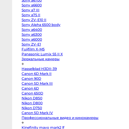
Sony a6700
EOS
R100
Sony a6600
Fujifilm
Sony a7 III
X-
Sony a7S II
H2
Fujifilm
Sony ZV-E10 II
X-
Sony Alpha 6500 body
T5
Fujifilm
Sony a6400
X-
Sony a6300
S20
Sony a6000
Fujifilm
X-
Sony ZV-E1
T4
Fujifilm X-M5
Fujifilm
X-
Panasonic Lumix S5 II X
T3
Зеркальные камеры
Fujifilm
X-
S10
Hasselblad H3DII-39
body
Canon 6D Mark II
Fujifilm
X-
Canon 90D
T30
Canon 5D Mark III
II
Panasonic
Canon 6D
GH7
Canon 650D
Panasonic
Nikon D850
GH5s
Panasonic
Nikon D800
GH5
Nikon D750
Nikon
Z6
Canon 5D Mark IV
II
Профессиональные видео и кинокамеры
Body
Sony
a7S
Kinefinity mavo mark2 lf