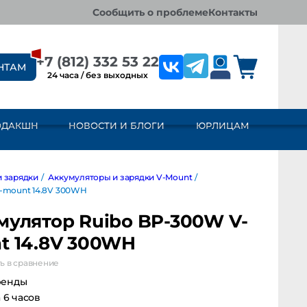
сообщить о проблеме
контакты
+7 (812) 332 53 22
НТАМ
24 часа / без выходных
ОДАКШН
НОВОСТИ И БЛОГИ
ЮРЛИЦАМ
рядки
/
Аккумуляторы и зарядки V-Mount
/
unt 14.8V 300WH
мулятор Ruibo BP-300W V-
t 14.8V 300WH
ь в сравнение
ренды
а 6 часов