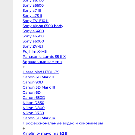
Sony a6700
EOS
R100
Sony a6600
Fujifilm
Sony a7 III
X-
Sony a7S II
H2
Fujifilm
Sony ZV-E10 II
X-
Sony Alpha 6500 body
T5
Fujifilm
Sony a6400
X-
Sony a6300
S20
Sony a6000
Fujifilm
X-
Sony ZV-E1
T4
Fujifilm X-M5
Fujifilm
X-
Panasonic Lumix S5 II X
T3
Зеркальные камеры
Fujifilm
X-
S10
Hasselblad H3DII-39
body
Canon 6D Mark II
Fujifilm
X-
Canon 90D
T30
Canon 5D Mark III
II
Panasonic
Canon 6D
GH7
Canon 650D
Panasonic
Nikon D850
GH5s
Panasonic
Nikon D800
GH5
Nikon D750
Nikon
Z6
Canon 5D Mark IV
II
Профессиональные видео и кинокамеры
Body
Sony
a7S
Kinefinity mavo mark2 lf