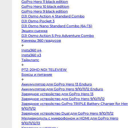
GoPro Hero 11 black edition
X-
M5
GoPro Hero 10 black edition
Panasonic
GoPro Hero 9 black edition
Lumix
DJI Osmo Action 4 Standard Combo
S5
II
DJI Osmo Pocket 3
X
DJI Osmo Nano Standard Combo (64 ГБ)
Зеркальные
камеры
Экшен сьемка
DJI Osmo Action 5 Pro Adventure Combo
Hasselblad
H3DII-
Камеры 360 градусов
39
Canon
Insta360 x4
6D
Mark
Insta360 x3
II
Таймлапс
Canon
90D
Canon
PTZ-20HD NDI TELEVIEW
5D
Боксы и питание
Mark
III
Canon
Аккумулятор для GoPro Hero 13 Enduro
6D
Canon
Аккумулятор для GoPro Hero 9/10/11/12 Enduro
650D
Зарядное устройство для GoPro Hero 13
Nikon
D850
Зарядное устройство для GoPro Hero 9/10/11/12
Nikon
Зарядное устройство GoPro TRIPLE Battery Charger for
D800
Hero 9/10/11/12
Nikon
D750
Зарядное устройство Dual для GoPro Hero 9/10/11/12
Canon
Медиамодуль с микрофоном и HDMI для GoPro Hero
5D
Mark
9/10/11/12/13
IV
Крепежи и штативы