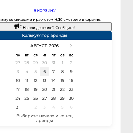
В КОРЗИНУ
мму со скидками и расчетом НДС смотрите в корзине.
Нашли дешевле? Сообщите!
Калькулятор аренды
АВГУСТ,
2026
ПН
ВТ
СР
ЧТ
ПТ
СБ
ВС
27
28
29
30
31
1
2
3
4
5
6
7
8
9
10
11
12
13
14
15
16
17
18
19
20
21
22
23
24
25
26
27
28
29
30
31
1
2
3
4
5
6