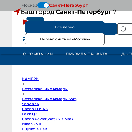
Москва
Санкт-Петербург
Ваш город
Санкт-Петербург
?
Все верно
КАТАЛОГ
Переключить на «Москву»
КАМЕРЫ
Беззеркальные
камеры
О КОМПАНИИ
ПРАВИЛА ПРОКАТА
ДОС
Беззеркальные
камеры
Sony
Sony
a7
V
Canon
КАМЕРЫ
EOS
R5
Leica
Беззеркальные камеры
Q2
Canon
Беззеркальные камеры Sony
PowerShot
G7
Sony a7 V
X
Canon EOS R5
Mark
III
Leica Q2
Nikon
Canon PowerShot G7 X Mark III
Z5
Nikon Z5 II
II
Fujifilm
Fujifilm X Half
X