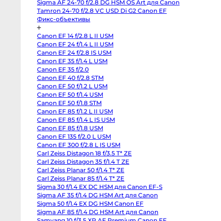
Sigma AF 24-70 f/2.8 DG HSM OS Art для Canon
Sony
FX2
Tamron 24-70 f/2.8 VC USD Di G2 Canon EF
Sony
Фикс-объективы
PXW-
Z190
Экшн-
Canon EF 14 f/2.8 L II USM
камеры
Canon EF 24 f/1.4 L II USM
и
360
Canon EF 24 f/2.8 IS USM
Canon EF 35 f/1.4 L USM
Экшн-
Canon EF 35 f/2.0
камеры
Canon EF 40 f/2.8 STM
Экшн-
Canon EF 50 f/1.2 L USM
камеры
GoPro
Canon EF 50 f/1.4 USM
DJI
Canon EF 50 f/1.8 STM
Osmo
Pocket
Canon EF 85 f/1.2 L II USM
4
Canon EF 85 f/1.4 L IS USM
Insta360
Canon EF 85 f/1.8 USM
Luna
Ultra
Canon EF 135 f/2.0 L USM
DJI
Canon EF 300 f/2.8 L IS USM
Osmo
Pocket
Carl Zeiss Distagon 18 f/3.5 T* ZE
4P
Carl Zeiss Distagon 35 f/1.4 T ZE
Vlog
Carl Zeiss Planar 50 f/1.4 T* ZE
Combo
GoPro
Carl Zeiss Planar 85 f/1.4 T* ZE
Hero
Sigma 30 f/1.4 EX DC HSM для Canon EF-S
13
Black
Sigma AF 35 f/1.4 DG HSM Art для Canon
GoPro
Sigma 50 f/1.4 EX DG HSM Canon EF
Hero
12
Sigma AF 85 f/1.4 DG HSM Art для Canon
black
Samyang 10 f/3.5 XP AE Premium Canon EF