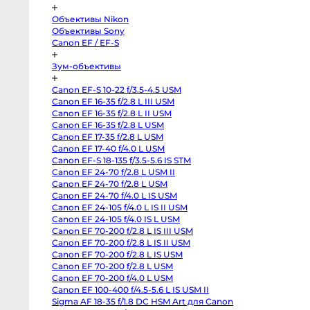
Pocket
Cinema
Camera
Объективы Nikon
4K
Объективы Sony
MFT
Canon
Canon EF / EF-S
C70
RF-
Зум-объективы
Mount
Canon
C300
Canon EF-S 10-22 f/3.5-4.5 USM
Mark
II
Canon EF 16-35 f/2.8 L III USM
EF-
Canon EF 16-35 f/2.8 L II USM
Mount
Canon EF 16-35 f/2.8 L USM
RED
Komodo
Canon EF 17-35 f/2.8 L USM
6K
Canon EF 17-40 f/4.0 L USM
Sony
FX3
Canon EF-S 18-135 f/3.5-5.6 IS STM
Sony
Canon EF 24-70 f/2.8 L USM II
PXW-
Z150
Canon EF 24-70 f/2.8 L USM
Sony
Canon EF 24-70 f/4.0 L IS USM
PXW-
Canon EF 24-105 f/4.0 L IS II USM
Z90
Sony
Canon EF 24-105 f/4.0 IS L USM
FX30
Canon EF 70-200 f/2.8 L IS III USM
Sony
PXW-
Canon EF 70-200 f/2.8 L IS II USM
X70
Canon EF 70-200 f/2.8 L IS USM
Blackmagic
Canon EF 70-200 f/2.8 L USM
Pocket
Cinema
Canon EF 70-200 f/4.0 L USM
Camera
Canon EF 100-400 f/4.5-5.6 L IS USM II
6K
Pro
Sigma AF 18-35 f/1.8 DC HSM Art для Canon
PL