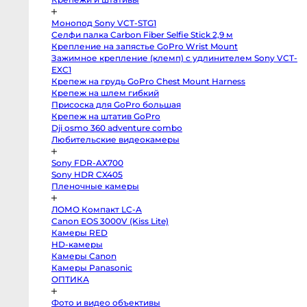
Профессиональные
видео
и
Монопод Sony VCT-STG1
кинокамеры
Селфи палка Carbon Fiber Selfie Stick 2,9 м
Kinefinity
Крепление на запястье GoPro Wrist Mount
mavo
Зажимное крепление (клемп) с удлинителем Sony VCT-
mark2
lf
EXC1
Blackmagic
Крепеж на грудь GoPro Chest Mount Harness
Cinema
Крепеж на шлем гибкий
Camera
6K
Присоска для GoPro большая
FF
Крепеж на штатив GoPro
L-
Mount
Dji osmo 360 adventure combo
Blackmagic
Любительские видеокамеры
Pocket
Cinema
Camera
Sony FDR-AX700
6K
Sony HDR CX405
Pro
EF
Пленочные камеры
Blackmagic
Studio
Camera
ЛОМО Компакт LC-A
4K
Canon EOS 3000V (Kiss Lite)
Pro
Камеры RED
G2
MFT
HD-камеры
Blackmagic
Камеры Canon
Pocket
Cinema
Камеры Panasonic
Camera
ОПТИКА
6K
EF
Blackmagic
Фото и видео объективы