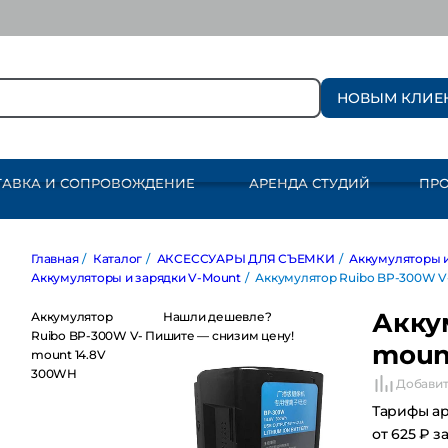
НОВЫМ КЛИЕ
ТАВКА И СОПРОВОЖДЕНИЕ
АРЕНДА СТУДИЙ
ПР
Главная
/
Каталог
/
АКСЕССУАРЫ ДЛЯ СЪЕМКИ
/
Аккумуляторы и за
Аккумуляторы и зарядки V-Mount
/
Аккумулятор Ruibo BP-300W V-mo
Акку
Аккумулятор Ruibo
Нашли дешевле?
BP-300W V-mount
Пишите — снизим цену!
moun
14.8V 300WH
Добавит
Тарифы а
от 625 ₽ з