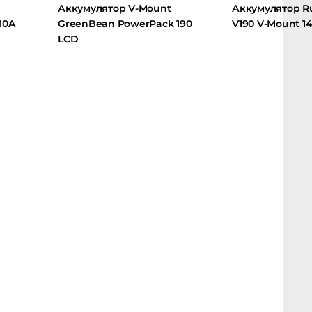
Аккумулятор V-Mount
Аккумулятор Ruib
GreenBean PowerPack 190
V190 V-Mount 14.4
LCD