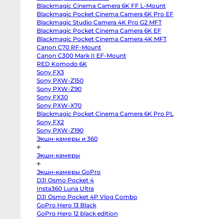
III
улятор V-Mount Swit
Аккумулятор Ruibo BP-V95
Blackmagic Cinema Camera 6K FF L-Mount
Sony
a7
Blackmagic Pocket Cinema Camera 6K Pro EF
98S 98Wh
V-Mount 14.4V 95WH
IV
Blackmagic Studio Camera 4K Pro G2 MFT
Sony
a7R
Blackmagic Pocket Cinema Camera 6K EF
IV
Blackmagic Pocket Cinema Camera 4K MFT
Sony
Canon C70 RF-Mount
a7C
II
Canon C300 Mark II EF-Mount
Sony
RED Komodo 6K
a6700
Sony
Sony FX3
a6600
Sony PXW-Z150
Sony
a7
Sony PXW-Z90
III
Sony FX30
Sony
Sony PXW-X70
a7S
II
Blackmagic Pocket Cinema Camera 6K Pro PL
Sony
Sony FX2
ZV-
E10
Sony PXW-Z190
II
Экшн-камеры и 360
Sony
Alpha
6500
Экшн-камеры
body
Sony
a6400
Экшн-камеры GoPro
Sony
DJI Osmo Pocket 4
a6300
Sony
Insta360 Luna Ultra
a6000
DJI Osmo Pocket 4P Vlog Combo
Sony
GoPro Hero 13 Black
ZV-
E1
GoPro Hero 12 black edition
Fujifilm