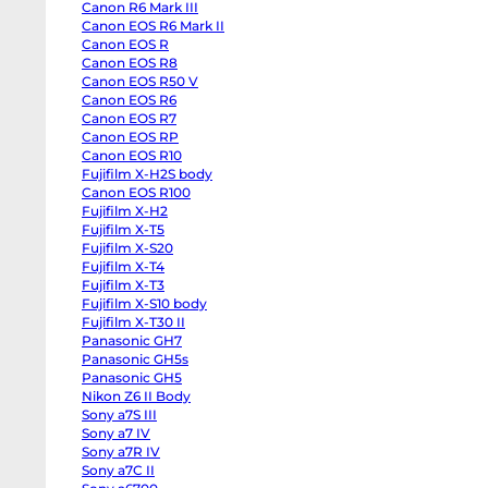
Canon R6 Mark III
Half
Canon
Canon EOS R6 Mark II
R6
Canon EOS R
Mark
III
Canon EOS R8
Canon
Canon EOS R50 V
EOS
Canon EOS R6
R6
Mark
Canon EOS R7
II
Canon EOS RP
Canon
EOS
Canon EOS R10
R
Fujifilm X-H2S body
Canon
Canon EOS R100
EOS
R8
Fujifilm X-H2
Canon
Fujifilm X-T5
EOS
R50
Fujifilm X-S20
V
Fujifilm X-T4
Canon
EOS
Fujifilm X-T3
R6
Fujifilm X-S10 body
Canon
Fujifilm X-T30 II
EOS
R7
Panasonic GH7
Canon
Panasonic GH5s
EOS
RP
Panasonic GH5
Canon
Nikon Z6 II Body
EOS
Sony a7S III
R10
Fujifilm
Sony a7 IV
X-
Sony a7R IV
H2S
body
Sony a7C II
Canon