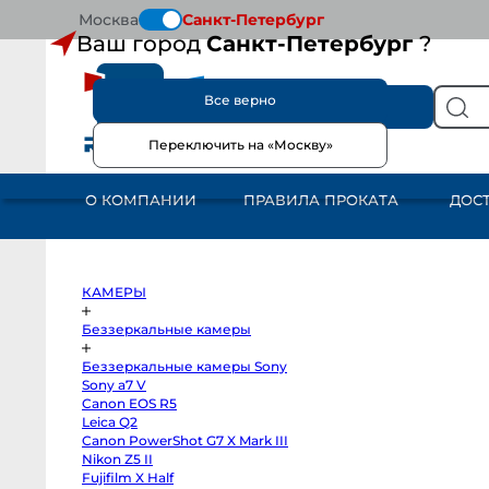
Москва
Санкт-Петербург
Ваш город
Санкт-Петербург
?
Все верно
КАТАЛОГ
Переключить на «Москву»
КАМЕРЫ
Беззеркальные
камеры
О КОМПАНИИ
ПРАВИЛА ПРОКАТА
ДОС
Беззеркальные
камеры
Sony
Sony
a7
V
Canon
КАМЕРЫ
EOS
R5
Leica
Беззеркальные камеры
Q2
Canon
Беззеркальные камеры Sony
PowerShot
G7
Sony a7 V
X
Canon EOS R5
Mark
III
Leica Q2
Nikon
Canon PowerShot G7 X Mark III
Z5
Nikon Z5 II
II
Fujifilm
Fujifilm X Half
X