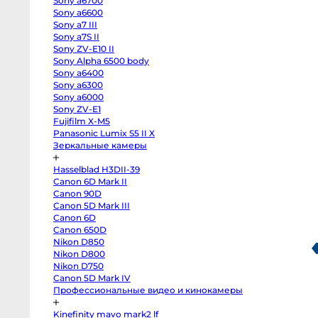
Sony a6700
EOS
R100
Sony a6600
Fujifilm
Sony a7 III
X-
Sony a7S II
H2
Fujifilm
Sony ZV-E10 II
X-
Sony Alpha 6500 body
T5
Fujifilm
Sony a6400
X-
Sony a6300
S20
Sony a6000
Fujifilm
X-
Sony ZV-E1
T4
Fujifilm X-M5
Fujifilm
X-
Panasonic Lumix S5 II X
T3
Зеркальные камеры
Fujifilm
X-
S10
Hasselblad H3DII-39
body
Canon 6D Mark II
Fujifilm
X-
Canon 90D
T30
Canon 5D Mark III
II
Panasonic
Canon 6D
GH7
Canon 650D
Panasonic
Nikon D850
GH5s
Panasonic
Nikon D800
GH5
Nikon D750
Nikon
Z6
Canon 5D Mark IV
II
Профессиональные видео и кинокамеры
Body
Sony
a7S
Kinefinity mavo mark2 lf