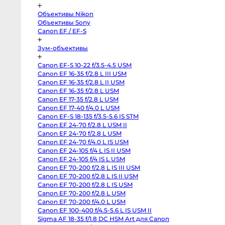
Pocket
Cinema
Camera
Объективы Nikon
4K
Объективы Sony
MFT
Canon
Canon EF / EF-S
C70
RF-
Зум-объективы
Mount
Canon
C300
Canon EF-S 10-22 f/3.5-4.5 USM
Mark
II
Canon EF 16-35 f/2.8 L III USM
EF-
Canon EF 16-35 f/2.8 L II USM
Mount
Canon EF 16-35 f/2.8 L USM
RED
Komodo
Canon EF 17-35 f/2.8 L USM
6K
Canon EF 17-40 f/4.0 L USM
Sony
FX3
Canon EF-S 18-135 f/3.5-5.6 IS STM
Sony
Canon EF 24-70 f/2.8 L USM II
PXW-
Z150
Canon EF 24-70 f/2.8 L USM
Sony
Canon EF 24-70 f/4.0 L IS USM
PXW-
Canon EF 24-105 f/4 L IS II USM
Z90
Sony
Canon EF 24-105 f/4 IS L USM
FX30
Canon EF 70-200 f/2.8 L IS III USM
Sony
PXW-
Canon EF 70-200 f/2.8 L IS II USM
X70
Canon EF 70-200 f/2.8 L IS USM
Blackmagic
Canon EF 70-200 f/2.8 L USM
Pocket
Cinema
Canon EF 70-200 f/4.0 L USM
Camera
Canon EF 100-400 f/4.5-5.6 L IS USM II
6K
Pro
Sigma AF 18-35 f/1.8 DC HSM Art для Canon
PL