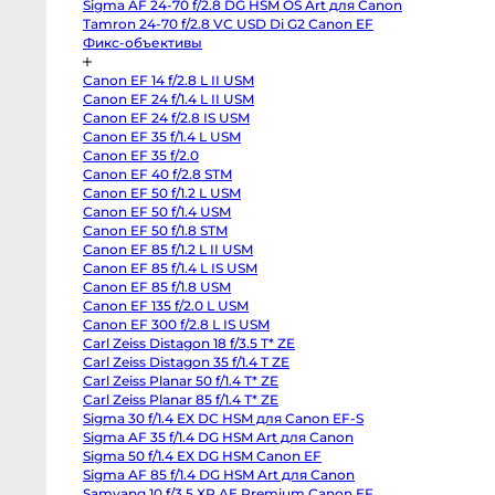
Sigma AF 24-70 f/2.8 DG HSM OS Art для Canon
Sony
FX2
Tamron 24-70 f/2.8 VC USD Di G2 Canon EF
Sony
Фикс-объективы
PXW-
Z190
Экшн-
Canon EF 14 f/2.8 L II USM
камеры
Canon EF 24 f/1.4 L II USM
и
360
Canon EF 24 f/2.8 IS USM
Canon EF 35 f/1.4 L USM
Экшн-
Canon EF 35 f/2.0
камеры
Canon EF 40 f/2.8 STM
Экшн-
Canon EF 50 f/1.2 L USM
камеры
GoPro
Canon EF 50 f/1.4 USM
DJI
Canon EF 50 f/1.8 STM
Osmo
Pocket
Canon EF 85 f/1.2 L II USM
4
Canon EF 85 f/1.4 L IS USM
Insta360
Canon EF 85 f/1.8 USM
Luna
Ultra
Canon EF 135 f/2.0 L USM
DJI
Canon EF 300 f/2.8 L IS USM
Osmo
Pocket
Carl Zeiss Distagon 18 f/3.5 T* ZE
4P
Carl Zeiss Distagon 35 f/1.4 T ZE
Vlog
Carl Zeiss Planar 50 f/1.4 T* ZE
Combo
GoPro
Carl Zeiss Planar 85 f/1.4 T* ZE
Hero
Sigma 30 f/1.4 EX DC HSM для Canon EF-S
13
Black
Sigma AF 35 f/1.4 DG HSM Art для Canon
GoPro
Sigma 50 f/1.4 EX DG HSM Canon EF
Hero
12
Sigma AF 85 f/1.4 DG HSM Art для Canon
black
Samyang 10 f/3.5 XP AE Premium Canon EF