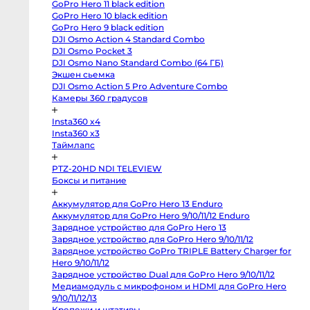
GoPro Hero 11 black edition
X-
M5
GoPro Hero 10 black edition
Panasonic
GoPro Hero 9 black edition
Lumix
DJI Osmo Action 4 Standard Combo
S5
II
DJI Osmo Pocket 3
X
DJI Osmo Nano Standard Combo (64 ГБ)
Зеркальные
камеры
Экшен сьемка
DJI Osmo Action 5 Pro Adventure Combo
Hasselblad
H3DII-
Камеры 360 градусов
39
Canon
Insta360 x4
6D
Mark
Insta360 x3
II
Таймлапс
Canon
90D
Canon
PTZ-20HD NDI TELEVIEW
5D
Боксы и питание
Mark
III
Canon
Аккумулятор для GoPro Hero 13 Enduro
6D
Canon
Аккумулятор для GoPro Hero 9/10/11/12 Enduro
650D
Зарядное устройство для GoPro Hero 13
Nikon
D850
Зарядное устройство для GoPro Hero 9/10/11/12
Nikon
Зарядное устройство GoPro TRIPLE Battery Charger for
D800
Hero 9/10/11/12
Nikon
D750
Зарядное устройство Dual для GoPro Hero 9/10/11/12
Canon
Медиамодуль с микрофоном и HDMI для GoPro Hero
5D
Mark
9/10/11/12/13
IV
Крепежи и штативы