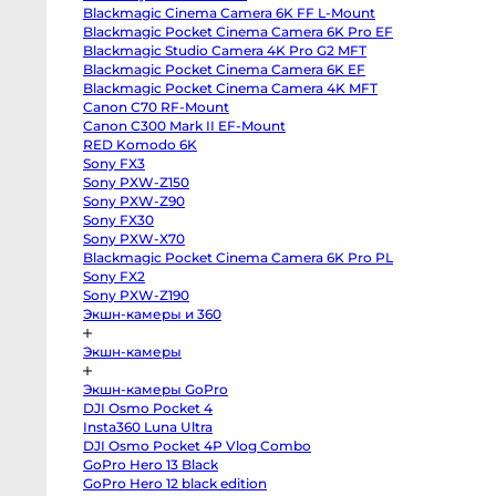
III
Blackmagic Cinema Camera 6K FF L-Mount
Sony
a7
to Pro Lamp
Godox Witstro AD200Pro
Blackmagic Pocket Cinema Camera 6K Pro EF
IV
Blackmagic Studio Camera 4K Pro G2 MFT
sion Cable 5m
Sony
a7R
Blackmagic Pocket Cinema Camera 6K EF
IV
Blackmagic Pocket Cinema Camera 4K MFT
Sony
Canon C70 RF-Mount
a7C
II
Canon C300 Mark II EF-Mount
Sony
RED Komodo 6K
a6700
Sony
Sony FX3
a6600
Sony PXW-Z150
Sony
a7
Sony PXW-Z90
III
Sony FX30
Sony
Sony PXW-X70
a7S
II
Blackmagic Pocket Cinema Camera 6K Pro PL
Sony
Sony FX2
ZV-
E10
Sony PXW-Z190
II
Экшн-камеры и 360
Sony
Alpha
6500
Экшн-камеры
body
Sony
a6400
Экшн-камеры GoPro
Sony
DJI Osmo Pocket 4
a6300
Sony
Insta360 Luna Ultra
a6000
DJI Osmo Pocket 4P Vlog Combo
Sony
GoPro Hero 13 Black
ZV-
E1
GoPro Hero 12 black edition
Fujifilm