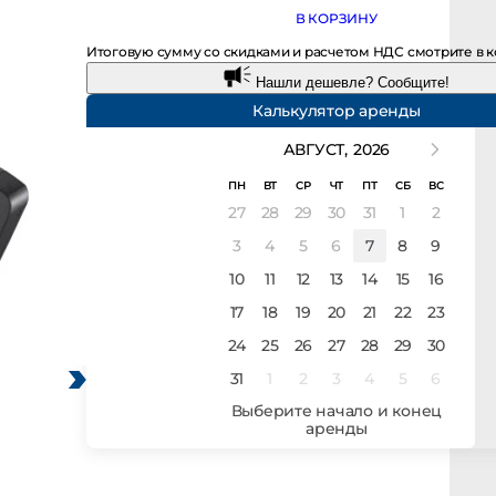
В КОРЗИНУ
Итоговую сумму со скидками и расчетом НДС смотрите в к
Нашли дешевле? Сообщите!
Калькулятор аренды
АВГУСТ,
2026
ПН
ВТ
СР
ЧТ
ПТ
СБ
ВС
27
28
29
30
31
1
2
3
4
5
6
7
8
9
10
11
12
13
14
15
16
17
18
19
20
21
22
23
24
25
26
27
28
29
30
31
1
2
3
4
5
6