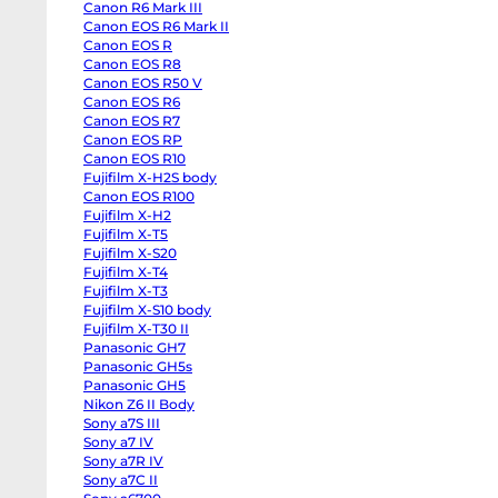
Canon R6 Mark III
Half
Canon
Canon EOS R6 Mark II
R6
Canon EOS R
Mark
III
Canon EOS R8
Canon
Canon EOS R50 V
EOS
Canon EOS R6
R6
Mark
Canon EOS R7
II
Canon EOS RP
Canon
EOS
Canon EOS R10
R
Fujifilm X-H2S body
Canon
Canon EOS R100
EOS
R8
Fujifilm X-H2
Canon
Fujifilm X-T5
EOS
R50
Fujifilm X-S20
V
Fujifilm X-T4
Canon
EOS
Fujifilm X-T3
R6
Fujifilm X-S10 body
Canon
Fujifilm X-T30 II
EOS
R7
Panasonic GH7
Canon
Panasonic GH5s
EOS
RP
Panasonic GH5
Canon
Nikon Z6 II Body
EOS
Sony a7S III
R10
Fujifilm
Sony a7 IV
X-
Sony a7R IV
H2S
body
Sony a7C II
Canon