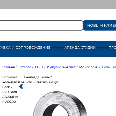
НОВЫМ КЛИЕ
ТАВКА И СОПРОВОЖДЕНИЕ
АРЕНДА СТУДИЙ
ПР
Главная
/
Каталог
/
СВЕТ
/
Импульсный свет
/
Моноблоки
/
Вспышка
Вспышка
Нашли дешевле?
кольцевая
Пишите — снизим цену!
Godox
R200 для
AD200Pro
и AD200