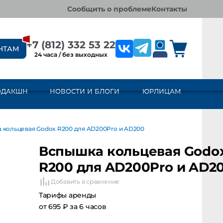
сообщить о проблеме
контакты
+7 (812) 332 53 22
НТАМ
24 часа / без выходных
ОДАКШН
НОВОСТИ И БЛОГИ
ЮРЛИЦАМ
 кольцевая Godox R200 для AD200Pro и AD200
Вспышка кольцевая Godo
R200 для AD200Pro и AD2
Добавить в сравнение
Тарифы аренды
от 695 ₽ за 6 часов