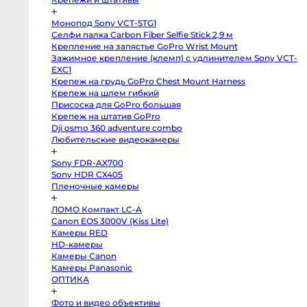
Профессиональные
видео
и
Монопод Sony VCT-STG1
кинокамеры
Селфи палка Carbon Fiber Selfie Stick 2,9 м
Kinefinity
Крепление на запястье GoPro Wrist Mount
mavo
Зажимное крепление (клемп) с удлинителем Sony VCT-
mark2
lf
EXC1
Blackmagic
Крепеж на грудь GoPro Chest Mount Harness
Cinema
Крепеж на шлем гибкий
Camera
6K
Присоска для GoPro большая
FF
Крепеж на штатив GoPro
L-
Mount
Dji osmo 360 adventure combo
Blackmagic
Любительские видеокамеры
Pocket
Cinema
Camera
Sony FDR-AX700
6K
Sony HDR CX405
Pro
EF
Пленочные камеры
Blackmagic
Studio
Camera
ЛОМО Компакт LC-A
4K
Canon EOS 3000V (Kiss Lite)
Pro
Камеры RED
G2
MFT
HD-камеры
Blackmagic
Камеры Canon
Pocket
Cinema
Камеры Panasonic
Camera
ОПТИКА
6K
EF
Blackmagic
Фото и видео объективы