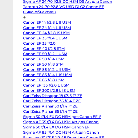
Sigma AF 24-70 f/2.8 DG HSM OS Art для Canon
Sony
FX2
Tamron 24-70 f/2.8 VC USD Di G2 Canon EF
Sony
Фикс-объективы
PXW-
Z190
Экшн-
Canon EF 14 f/2.8 L II USM
камеры
Canon EF 24 f/1.4 L II USM
и
360
Canon EF 24 f/2.8 IS USM
Canon EF 35 f/1.4 L USM
Экшн-
Canon EF 35 f/2.0
камеры
Canon EF 40 f/2.8 STM
Экшн-
Canon EF 50 f/1.2 L USM
камеры
GoPro
Canon EF 50 f/1.4 USM
DJI
Canon EF 50 f/1.8 STM
Osmo
Pocket
Canon EF 85 f/1.2 L II USM
4
Canon EF 85 f/1.4 L IS USM
Insta360
Canon EF 85 f/1.8 USM
Luna
Ultra
Canon EF 135 f/2.0 L USM
DJI
Canon EF 300 f/2.8 L IS USM
Osmo
Pocket
Carl Zeiss Distagon 18 f/3.5 T* ZE
4P
Carl Zeiss Distagon 35 f/1.4 T ZE
Vlog
Carl Zeiss Planar 50 f/1.4 T* ZE
Combo
GoPro
Carl Zeiss Planar 85 f/1.4 T* ZE
Hero
Sigma 30 f/1.4 EX DC HSM для Canon EF-S
13
Black
Sigma AF 35 f/1.4 DG HSM Art для Canon
GoPro
Sigma 50 f/1.4 EX DG HSM Canon EF
Hero
12
Sigma AF 85 f/1.4 DG HSM Art для Canon
black
Samyang 10 f/3.5 XP AE Premium Canon EF