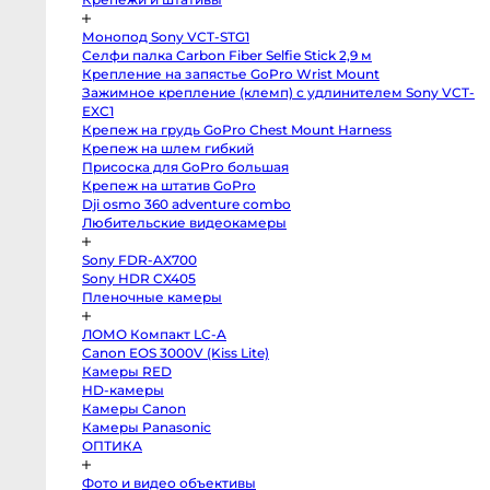
Профессиональные
видео
и
Монопод Sony VCT-STG1
кинокамеры
Селфи палка Carbon Fiber Selfie Stick 2,9 м
Kinefinity
Крепление на запястье GoPro Wrist Mount
mavo
Зажимное крепление (клемп) с удлинителем Sony VCT-
mark2
lf
EXC1
Blackmagic
Крепеж на грудь GoPro Chest Mount Harness
Cinema
Крепеж на шлем гибкий
Camera
6K
Присоска для GoPro большая
FF
Крепеж на штатив GoPro
L-
Mount
Dji osmo 360 adventure combo
Blackmagic
Любительские видеокамеры
Pocket
Cinema
Camera
Sony FDR-AX700
6K
Sony HDR CX405
Pro
EF
Пленочные камеры
Blackmagic
Studio
Camera
ЛОМО Компакт LC-A
4K
Canon EOS 3000V (Kiss Lite)
Pro
Камеры RED
G2
MFT
HD-камеры
Blackmagic
Камеры Canon
Pocket
Cinema
Камеры Panasonic
Camera
ОПТИКА
6K
EF
Blackmagic
Фото и видео объективы