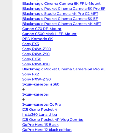
III
Blackmagic Cinema Camera 6K FF L-Mount
Sony
a7
Blackmagic Pocket Cinema Camera 6K Pro EF
IV
Blackmagic Studio Camera 4K Pro G2 MFT
Sony
a7R
Blackmagic Pocket Cinema Camera 6K EF
IV
Blackmagic Pocket Cinema Camera 4K MFT
Sony
Canon C70 RF-Mount
a7C
II
Canon C300 Mark II EF-Mount
Sony
RED Komodo 6K
a6700
Sony
Sony FX3
a6600
Sony PXW-Z150
Sony
a7
Sony PXW-Z90
III
Sony FX30
Sony
Sony PXW-X70
a7S
II
Blackmagic Pocket Cinema Camera 6K Pro PL
Sony
Sony FX2
ZV-
E10
Sony PXW-Z190
II
Экшн-камеры и 360
Sony
Alpha
6500
Экшн-камеры
body
Sony
a6400
Экшн-камеры GoPro
Sony
DJI Osmo Pocket 4
a6300
Sony
Insta360 Luna Ultra
a6000
DJI Osmo Pocket 4P Vlog Combo
Sony
GoPro Hero 13 Black
ZV-
E1
GoPro Hero 12 black edition
Fujifilm