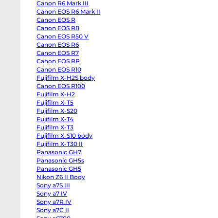
Canon R6 Mark III
Half
Canon
Canon EOS R6 Mark II
R6
Canon EOS R
Mark
III
Canon EOS R8
Canon
Canon EOS R50 V
EOS
Canon EOS R6
R6
Mark
Canon EOS R7
II
Canon EOS RP
Canon
EOS
Canon EOS R10
R
Fujifilm X-H2S body
Canon
Canon EOS R100
EOS
R8
Fujifilm X-H2
Canon
Fujifilm X-T5
EOS
R50
Fujifilm X-S20
V
Fujifilm X-T4
Canon
EOS
Fujifilm X-T3
R6
Fujifilm X-S10 body
Canon
Fujifilm X-T30 II
EOS
R7
Panasonic GH7
Canon
Panasonic GH5s
EOS
RP
Panasonic GH5
Canon
Nikon Z6 II Body
EOS
Sony a7S III
R10
Fujifilm
Sony a7 IV
X-
Sony a7R IV
H2S
body
Sony a7C II
Canon