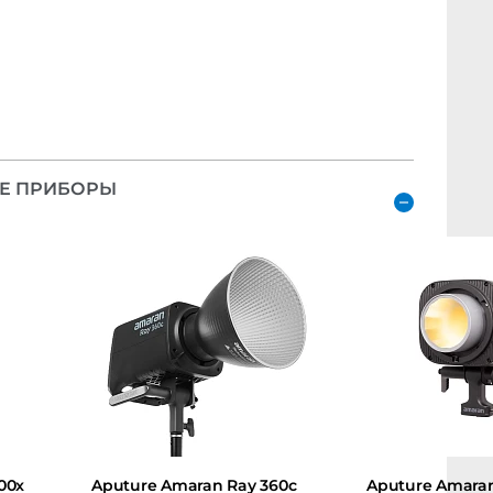
 ПРИБОРЫ
x
Aputure Amaran Ray 360c
Aputure Amaran Ha