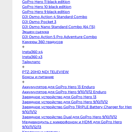
GoPro Hero 11 black edition
X-
M5
GoPro Hero 10 black edition
Panasonic
GoPro Hero 9 black edition
Lumix
DJI Osmo Action 4 Standard Combo
S5
II
DJI Osmo Pocket 3
X
DJI Osmo Nano Standard Combo (64 ГБ)
Зеркальные
камеры
Экшен сьемка
DJI Osmo Action 5 Pro Adventure Combo
Hasselblad
H3DII-
Камеры 360 градусов
39
Canon
Insta360 x4
6D
Mark
Insta360 x3
II
Таймлапс
Canon
90D
Canon
PTZ-20HD NDI TELEVIEW
5D
Боксы и питание
Mark
III
Canon
Аккумулятор для GoPro Hero 13 Enduro
6D
Canon
Аккумулятор для GoPro Hero 9/10/11/12 Enduro
650D
Зарядное устройство для GoPro Hero 13
Nikon
D850
Зарядное устройство для GoPro Hero 9/10/11/12
Nikon
Зарядное устройство GoPro TRIPLE Battery Charger for
D800
Hero 9/10/11/12
Nikon
D750
Зарядное устройство Dual для GoPro Hero 9/10/11/12
Canon
Медиамодуль с микрофоном и HDMI для GoPro Hero
5D
Mark
9/10/11/12/13
IV
Крепежи и штативы