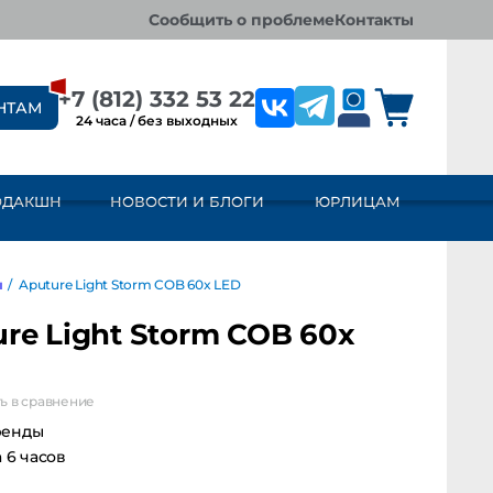
сообщить о проблеме
контакты
+7 (812) 332 53 22
НТАМ
24 часа / без выходных
ОДАКШН
НОВОСТИ И БЛОГИ
ЮРЛИЦАМ
Aputure Light Storm COB 60x LED
re Light Storm COB 60x
ь в сравнение
ренды
а 6 часов