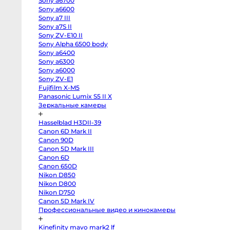
Sony a6700
EOS
R100
Sony a6600
Fujifilm
Sony a7 III
X-
Sony a7S II
H2
Fujifilm
Sony ZV-E10 II
X-
Sony Alpha 6500 body
T5
Fujifilm
Sony a6400
X-
Sony a6300
S20
Sony a6000
Fujifilm
X-
Sony ZV-E1
T4
Fujifilm X-M5
Fujifilm
X-
Panasonic Lumix S5 II X
T3
Зеркальные камеры
Fujifilm
X-
S10
Hasselblad H3DII-39
body
Canon 6D Mark II
Fujifilm
X-
Canon 90D
T30
Canon 5D Mark III
II
Panasonic
Canon 6D
GH7
Canon 650D
Panasonic
Nikon D850
GH5s
Panasonic
Nikon D800
GH5
Nikon D750
Nikon
Z6
Canon 5D Mark IV
II
Профессиональные видео и кинокамеры
Body
Sony
a7S
 Knowled M300Bi
Aputure Storm 80c
Kinefinity mavo mark2 lf