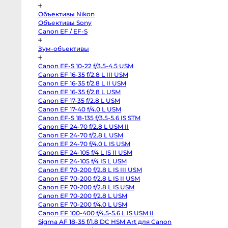
Pocket
Cinema
Camera
Объективы Nikon
4K
Объективы Sony
MFT
Canon
Canon EF / EF-S
C70
RF-
Зум-объективы
Mount
Canon
C300
Canon EF-S 10-22 f/3.5-4.5 USM
Mark
II
Canon EF 16-35 f/2.8 L III USM
EF-
Canon EF 16-35 f/2.8 L II USM
Mount
Canon EF 16-35 f/2.8 L USM
RED
Komodo
Canon EF 17-35 f/2.8 L USM
6K
Canon EF 17-40 f/4.0 L USM
Sony
FX3
Canon EF-S 18-135 f/3.5-5.6 IS STM
Sony
Canon EF 24-70 f/2.8 L USM II
PXW-
Z150
Canon EF 24-70 f/2.8 L USM
Sony
Canon EF 24-70 f/4.0 L IS USM
PXW-
Canon EF 24-105 f/4 L IS II USM
Z90
Sony
Canon EF 24-105 f/4 IS L USM
FX30
Canon EF 70-200 f/2.8 L IS III USM
Sony
PXW-
Canon EF 70-200 f/2.8 L IS II USM
X70
Canon EF 70-200 f/2.8 L IS USM
Blackmagic
Canon EF 70-200 f/2.8 L USM
Pocket
Cinema
Canon EF 70-200 f/4.0 L USM
Camera
Canon EF 100-400 f/4.5-5.6 L IS USM II
6K
Pro
Sigma AF 18-35 f/1.8 DC HSM Art для Canon
PL