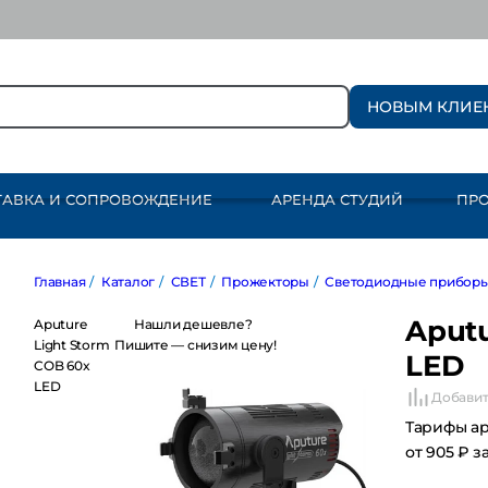
НОВЫМ КЛИЕ
ТАВКА И СОПРОВОЖДЕНИЕ
АРЕНДА СТУДИЙ
ПР
Главная
/
Каталог
/
СВЕТ
/
Прожекторы
/
Светодиодные приборы
/
Aputu
Aputure Light
Нашли дешевле?
Storm COB 60x
Пишите — снизим цену!
LED
LED
Добавит
Тарифы а
от 905 ₽ з