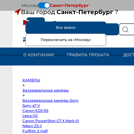
Москва
Санкт-Петербург
Ваш город
Санкт-Петербург
?
Все верно
КАТАЛОГ
Переключить на «Москву»
КАМЕРЫ
Беззеркальные
камеры
О КОМПАНИИ
ПРАВИЛА ПРОКАТА
ДОС
Беззеркальные
камеры
Sony
Sony
a7
V
Canon
КАМЕРЫ
EOS
R5
Leica
Беззеркальные камеры
Q2
Canon
Беззеркальные камеры Sony
PowerShot
G7
Sony a7 V
X
Canon EOS R5
Mark
III
Leica Q2
Nikon
Canon PowerShot G7 X Mark III
Z5
Nikon Z5 II
II
Fujifilm
Fujifilm X Half
X